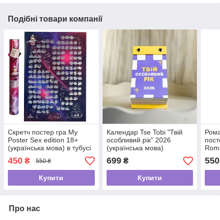
Подібні товари компанії
Скретч постер гра My
Календар Tse Tobi "Твій
Рома
Poster Sex edition 18+
особливий рік" 2026
пост
(українська мова) в тубусі
(українська мова)
Roma
(укр
450
699
550
₴
₴
550 ₴
Купити
Купити
Про нас