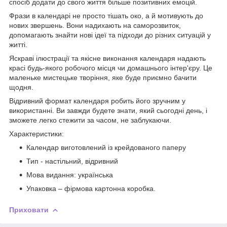
спосіб додати до свого життя більше позитивних емоцій.
Фрази в календарі не просто тішать око, а й мотивують до
нових звершень. Вони надихають на саморозвиток,
допомагають знайти нові ідеї та підходи до різних ситуацій у
житті.
Яскраві ілюстрації та якісне виконання календаря надають
красі будь-якого робочого місця чи домашнього інтер'єру. Це
маленьке мистецьке творіння, яке буде приємно бачити
щодня.
Відривний формат календаря робить його зручним у
використанні. Ви завжди будете знати, який сьогодні день, і
зможете легко стежити за часом, не заблукаючи.
Характеристики:
Календар виготовлений із крейдованого паперу
Тип - настільний, відривний
Мова видання: українська
Упаковка – фірмова картонна коробка.
Приховати