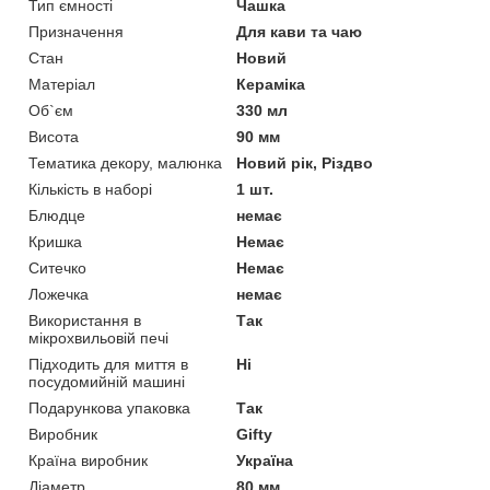
Тип ємності
Чашка
Призначення
Для кави та чаю
Стан
Новий
Матеріал
Кераміка
Об`єм
330 мл
Висота
90 мм
Тематика декору, малюнка
Новий рік, Різдво
Кількість в наборі
1 шт.
Блюдце
немає
Кришка
Немає
Ситечко
Немає
Ложечка
немає
Використання в
Так
мікрохвильовій печі
Підходить для миття в
Ні
посудомийній машині
Подарункова упаковка
Так
Виробник
Gifty
Країна виробник
Україна
Діаметр
80 мм