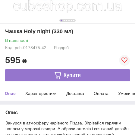
Чашка Holy night (330 мл)
В наявності
Код: pch-0173475-42
Роздріб
595
₴
Купити
Опис
Характеристики
Доставка
Оплата
Умови п
Опис
Занурся в атмосферу чарівного Різдва. Зігрівайся гарячим
напоєм у морозні вечори. А образи ангелів і святковий дизайн
на чашці створять додатковий різдвяний та новорічний