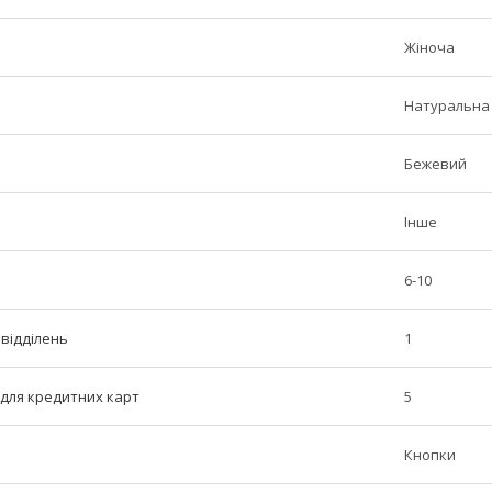
Жіноча
Натуральна
Бежевий
Інше
6-10
 відділень
1
ь для кредитних карт
5
Кнопки