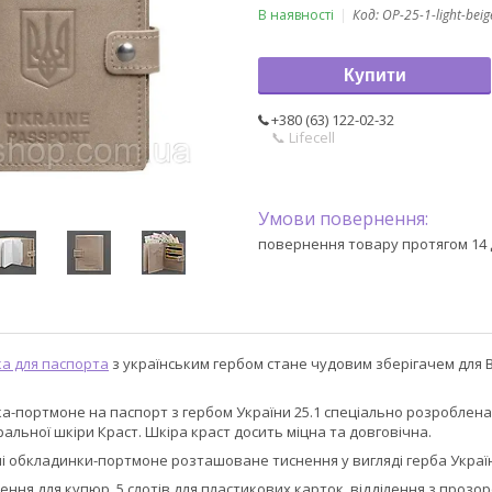
В наявності
Код:
OP-25-1-light-beig
Купити
+380 (63) 122-02-32
📞 Lifecell
повернення товару протягом 14 
а для паспорта
з українським гербом стане чудовим зберігачем для 
а-портмоне на паспорт з гербом України 25.1 спеціально розроблена
ральної шкіри Краст. Шкіра краст досить міцна та довговічна.
ні обкладинки-портмоне розташоване тиснення у вигляді герба Украї
ілення для купюр, 5 слотів для пластикових карток, відділення з про