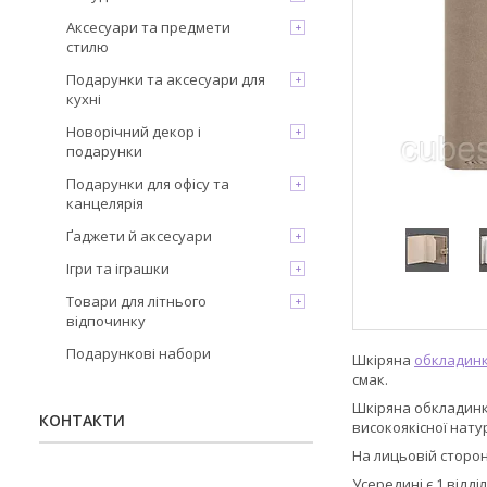
Аксесуари та предмети
стилю
Подарунки та аксесуари для
кухні
Новорічний декор і
подарунки
Подарунки для офісу та
канцелярія
Ґаджети й аксесуари
Ігри та іграшки
Товари для літнього
відпочинку
Подарункові набори
Шкіряна
обкладинк
смак.
Шкіряна обкладинк
КОНТАКТИ
високоякісної нату
На лицьовій сторо
Усередині є 1 відд