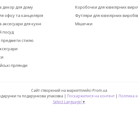
а декор для дому
Коробочки для ювелірних виро
я офісу та канцелярія
Футляри для ювелірних виробі
 аксесуари для кухні
Мішечки
й посуд
а предмети стилю
аксесуари
ки
йські гірлянди
Сайт створений на маркетплейсі
Prom.ua
🎁 CubeShop - подарунки та подарункова упаковка |
Поскаржитися на контент
|
Політика 
Select Language
▼