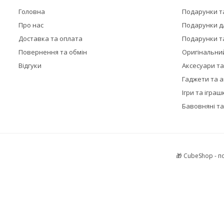
Головна
Подарунки т
Про нас
Подарунки дл
Доставка та оплата
Подарунки та
Повернення та обмін
Оригінальни
Відгуки
Аксесуари т
Гаджети та 
Ігри та іграш
Бавовняні та