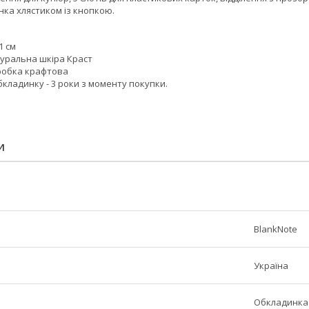
ка хлястиком із кнопкою.
1 см
туральна шкіра Краст
робка крафтова
бкладинку - 3 роки з моменту покупки.
И
BlankNote
Україна
Обкладинка