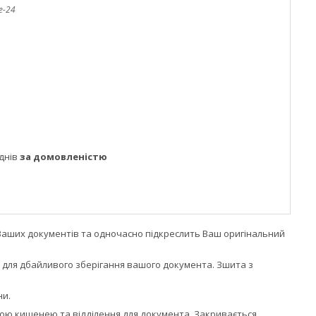
e-24
днів
за домовленістю
Ваших документів та одночасно підкреслить Ваш оригінальний
 для дбайливого зберігання вашого документа. Зшита з
ни.
зорою кишенею та відділення для документа. Закривається