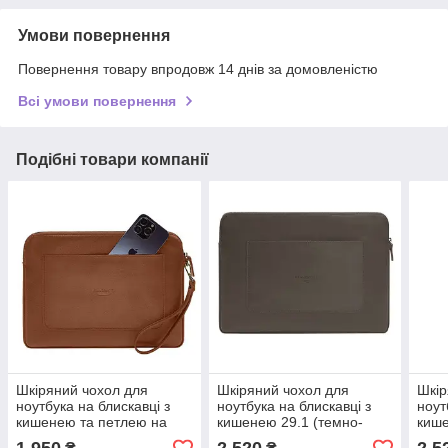
Умови повернення
Повернення товару впродовж 14 днів за домовленістю
Всі умови повернення
Подібні товари компанії
Шкіряний чохол для
Шкіряний чохол для
Шкір
ноутбука на блискавці з
ноутбука на блискавці з
ноут
кишенею та петлею на
кишенею 29.1 (темно-
кише
руку (світло-коричневий)
бежевий)