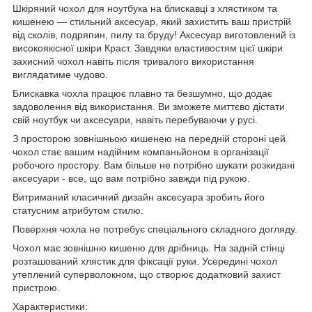
Шкіряний чохол для ноутбука на блискавці з хлястиком та
кишенею — стильний аксесуар, який захистить ваш пристрій
від сколів, подряпин, пилу та бруду! Аксесуар виготовлений із
високоякісної шкіри Краст. Завдяки властивостям цієї шкіри
захисний чохол навіть після тривалого використання
виглядатиме чудово.
Блискавка чохла працює плавно та безшумно, що додає
задоволення від використання. Ви зможете миттєво дістати
свій ноутбук чи аксесуари, навіть перебуваючи у русі.
З просторою зовнішньою кишенею на передній стороні цей
чохол стає вашим надійним компаньйоном в організації
робочого простору. Вам більше не потрібно шукати розкидані
аксесуари - все, що вам потрібно завжди під рукою.
Витриманий класичний дизайн аксесуара зробить його
статусним атрибутом стилю.
Поверхня чохла не потребує спеціального складного догляду.
Чохол має зовнішню кишеню для дрібниць. На задній стінці
розташований хлястик для фіксації руки. Усередині чохол
утеплений суперволокном, що створює додатковий захист
пристрою.
Характеристики: