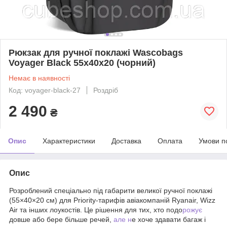
Рюкзак для ручної поклажі Wascobags
Voyager Black 55х40х20 (чорний)
Немає в наявності
Код: voyager-black-27
Роздріб
2 490
₴
Опис
Характеристики
Доставка
Оплата
Умови п
Опис
Розроблений спеціально під габарити великої ручної поклажі
(55×40×20 см) для Priority-тарифів авіакомпаній Ryanair, Wizz
Air та інших лоукостів. Це рішення для тих, хто подо
рожує
довше або бере більше речей,
але н
е хоче здавати багаж і