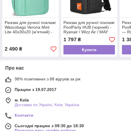
Рюкзак для ручної поклажі
Рюкзак для ручної поклажі
Рюкз
Wascobags Verona Mint
PoolParty HUB (чорний) -
Pool
Lite 40х30х20 (м'ятний) -
Ryanair / Wizz Air / МАУ
— Ry
Wizz Air / Ryanair
1 797
1 3
₴
2 490
₴
Купити
Про нас
98% позитивних з 88 відгуків за рік
Працює з 19.07.2017
м. Київ
Доставка по Україні, Київ, Україна
Контакти
Сьогодні працює з 09:30 до 18:30
Показати весь графік роботи