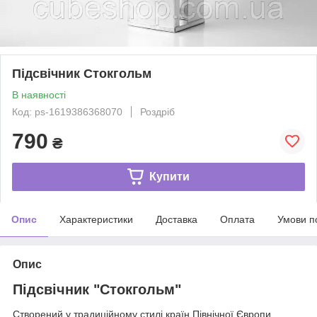
Підсвічник Стокгольм
В наявності
Код: ps-1619386368070
Роздріб
790
₴
Купити
Опис
Характеристики
Доставка
Оплата
Умови п
Опис
Підсвічник "Стокгольм"
Створений у традиційному стилі країн Північної Європи,