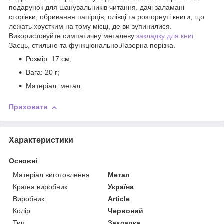
подарунок для шанувальників читання. дачі заламані
сторінки, обривання папірців, олівці та розгорнуті книги, що
лежать хрустким на тому місці, де ви зупинилися.
Використовуйте симпатичну металеву
закладку для книг
Заєць, стильно та функціонально.Лазерна порізка.
Розмір: 17 см;
Вага: 20 г;
Матеріал: метал.
Приховати
Характеристики
Основні
Матеріал виготовлення
Метал
Країна виробник
Україна
Виробник
Article
Колір
Червоний
Тип
Закладка