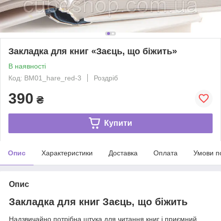
Закладка для книг «Заєць, що біжить»
В наявності
Код: BM01_hare_red-3
Роздріб
390
₴
Купити
Опис
Характеристики
Доставка
Оплата
Умови п
Опис
Закладка для книг Заєць, що біжить
Надзвичайно потрібна штука для читання книг і приємний