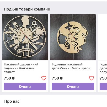
Подібні товари компанії
Настінний дерев'яний
Годинник настінний
Годи
годинник Чоловічий
дерев'яний Салон краси
дере
стиліст
перу
750
750
750
₴
₴
Купити
Купити
Про нас