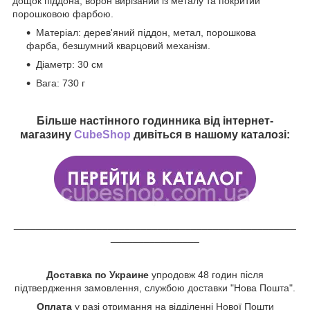
дощок піддона, ворон вирізаний із металу та покритий
порошковою фарбою.
Матеріал: дерев'яний піддон, метал, порошкова
фарба, безшумний кварцовий механізм.
Діаметр: 30 см
Вага: 730 г
Більше настінного годинника від інтернет-
магазину
CubeShop
дивіться в нашому каталозі:
___________________________________________________
________________
Доставка по Украине
упродовж 48 годин після
підтвердження замовлення, службою доставки "Нова Пошта".
Оплата
у разі отримання на відділенні Нової Пошти