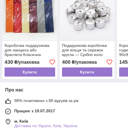
Коробочка подарункова
Подарункова коробочка
Коро
для ланцюга або
для кільця та сережок
годи
браслета Класична
кругла — Срібло коло
90х9
однотонна 20,5х4,5х2 см
3 (п
430
400
145
₴/упаковка
₴/упаковка
Купити
Купити
Про нас
98% позитивних з 88 відгуків за рік
Працює з 19.07.2017
м. Київ
Доставка по Україні, Київ, Україна