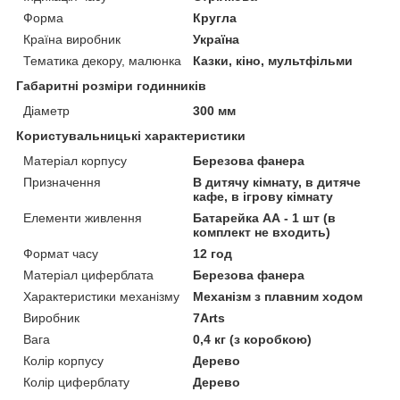
Форма
Кругла
Країна виробник
Україна
Тематика декору, малюнка
Казки, кіно, мультфільми
Габаритні розміри годинників
Діаметр
300 мм
Користувальницькі характеристики
Матеріал корпусу
Березова фанера
Призначення
В дитячу кімнату, в дитяче
кафе, в ігрову кімнату
Елементи живлення
Батарейка АА - 1 шт (в
комплект не входить)
Формат часу
12 год
Матеріал циферблата
Березова фанера
Характеристики механізму
Механізм з плавним ходом
Виробник
7Arts
Вага
0,4 кг (з коробкою)
Колір корпусу
Дерево
Колір циферблату
Дерево