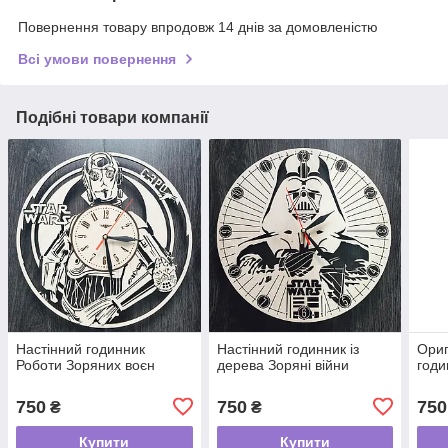
Повернення товару впродовж 14 днів за домовленістю
Всі умови повернення
Подібні товари компанії
Настінний годинник
Настінний годинник із
Ориг
Роботи Зоряних воєн
дерева Зоряні війни
годи
750
750
750
₴
₴
Купити
Купити