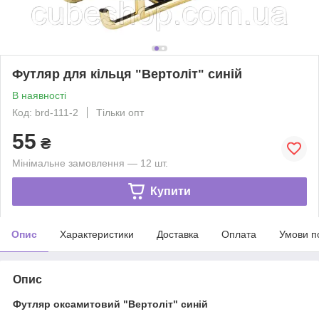
Футляр для кільця "Вертоліт" синій
В наявності
Код: brd-111-2
Тільки опт
55
₴
Мінімальне замовлення — 12 шт.
Купити
Опис
Характеристики
Доставка
Оплата
Умови п
Опис
Футляр оксамитовий "Вертоліт" синій