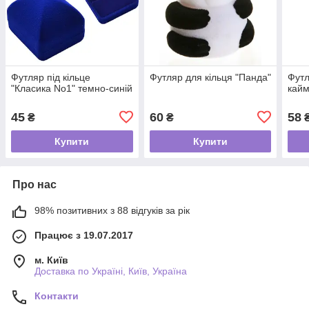
Футляр під кільце
Футляр для кільця "Панда"
Футл
"Класика No1" темно-синій
кайм
45
60
58
₴
₴
Купити
Купити
Про нас
98% позитивних з 88 відгуків за рік
Працює з 19.07.2017
м. Київ
Доставка по Україні, Київ, Україна
Контакти