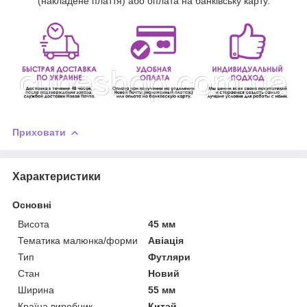
(накладене плаття) або оплата на банківську карту.
Приховати
Характеристики
Основні
Висота
45 мм
Тематика малюнка/форми
Авіація
Тип
Футляри
Стан
Новий
Ширина
55 мм
Країна виробник
Китай