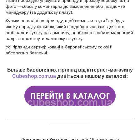
Якщо необхідно упакувати гірлянду в прозору коробку як на
фото —сбись у коментарях до замовлення або повідомте
менеджеру (за додаткову плату).
Кульки не надіті на гірлянду, щоб ви могли взути їх у будь-
якому порядку кольорів, який сподобається вам. Для того,
щоб надіти кульку на лампочку, необхідно зробити маленький
надріз і протягнути лампочку в кульку.
Усі гірлянди сертифіковані в Європейському союзі й
абсолютно безпечні.
Більше бавовняних гірлянд від інтернет-магазину
Cubeshop.com.ua
дивіться в нашому каталозі:
___________________________________________________
________________
Доставка по Украине
упродовж 48 годин після