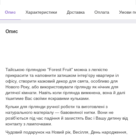
Опис
Характеристики
Доставка
Оплата
Умови п
Опис
Тайською гірляндою "Forest Fruit" можна з легкістю
прикрасити та наповнити затишком інтер'єру квартири іл
офісу, створити казковий декор для свята, особливо для
Нового Року, або використовувати гірлянду як нічник для
дитячої кімнати. Навіть коли гірлянда вимкнена, вона й далі
тішитиме Вас своїми яскравими кульками.
Кульки для гірлянди ручної роботи та виготовлені з
натурального матеріалу — бавовняної нитки. Вони не
розіб'ються під час падіння й захистять Вас і Вашу дитину від
контакту з лампочками.
Чудовий подарунок на Новий рік, Весілля, День народження,