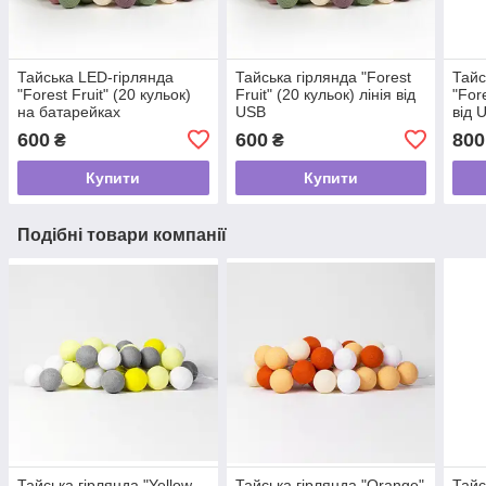
Тайська LED-гірлянда
Тайська гірлянда "Forest
Тайс
"Forest Fruit" (20 кульок)
Fruit" (20 кульок) лінія від
"For
на батарейках
USB
від 
600
600
800
₴
₴
Купити
Купити
Подібні товари компанії
Тайська гірлянда "Yellow-
Тайська гірлянда "Orange"
Тайс