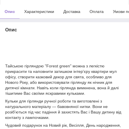
Опис
Характеристики
Доставка
Оплата
Умови п
Опис
Тайською гірляндою "Forest green" можна з легкістю
прикрасити та наповнити затишком інтер'єру квартири мул
офісу, створити казковий декор для свята, особливо для
Нового Року, або використовувати гірлянду як нічник для
дитячої кімнати. Навіть коли гірлянда вимкнена, вона й далі
тішитиме Вас своїми яскравими кульками.
Кульки для гірлянди ручної роботи та виготовлені з
натурального матеріалу — бавовняної нитки. Вони не
розіб'ються під час падіння й захистять Вас і Вашу дитину від
контакту з лампочками.
Чудовий подарунок на Новий рік, Весілля, День народження,