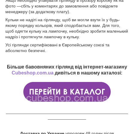
Якщо необхідно упакувати гірлянду в прозору коробку як на
фото —сбіть у коментарях до замовлення або повідомте
менеджеру (за додаткову плату).
Кульки не надіті на гірлянду, щоб ви могли взути їх у будь-
якому порядку кольорів, який сподобається вам. Для того,
щоб одягти кульку на лампочку, необхідно зробити маленький
надріз і протягнути лампочку в кульку.
Усі гірлянди сертифіковані в Європейському союзі та
абсолютно безпечні.
Більше бавовняних гірлянд від інтернет-магазину
Cubeshop.com.ua
дивіться в нашому каталозі:
___________________________________________________
________________
Доставка по Украине
упродовж 48 годин після