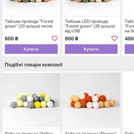
Тайська гірлянда "Forest
Тайська LED-гірлянда
Тайс
green" (20 кульок) петля
"Forest green" (35 кульок)
"For
від USB
на б
600
800
400
₴
₴
Купити
Купити
Подібні товари компанії
Тайська гірлянда "Yellow-
Тайська гірлянда "Orange"
Тайс