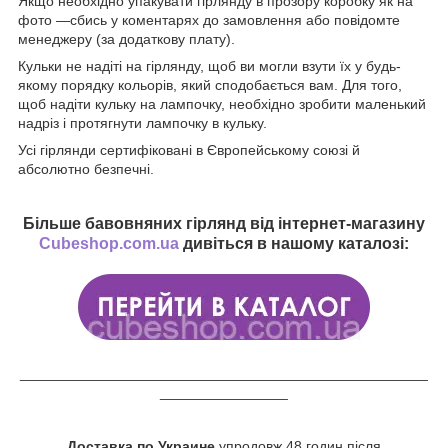
Якщо необхідно упакувати гірлянду в прозору коробку як на
фото —сбись у коментарях до замовлення або повідомте
менеджеру (за додаткову плату).
Кульки не надіті на гірлянду, щоб ви могли взути їх у будь-
якому порядку кольорів, який сподобається вам. Для того,
щоб надіти кульку на лампочку, необхідно зробити маленький
надріз і протягнути лампочку в кульку.
Усі гірлянди сертифіковані в Європейському союзі й
абсолютно безпечні.
Більше бавовняних гірлянд від інтернет-магазину
Cubeshop.com.ua
дивіться в нашому каталозі:
___________________________________________________
________________
Доставка по Украине
упродовж 48 годин після