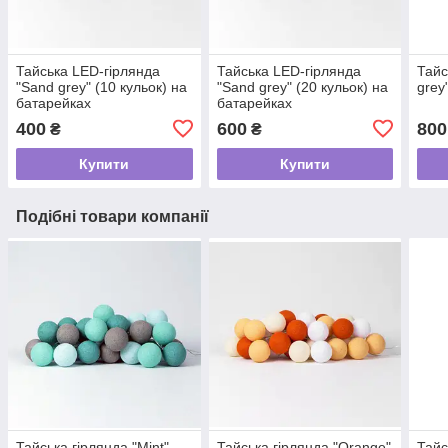
Тайська LED-гірлянда
Тайська LED-гірлянда
Тайс
"Sand grey" (10 кульок) на
"Sand grey" (20 кульок) на
grey
батарейках
батарейках
400
600
800
₴
₴
Купити
Купити
Подібні товари компанії
Тайська гірлянда "Mint"
Тайська гірлянда "Orange"
Тайс