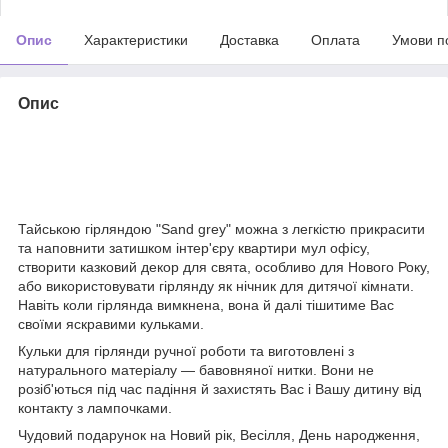
Опис
Характеристики
Доставка
Оплата
Умови п
Опис
Тайською гірляндою "Sand grey" можна з легкістю прикрасити
та наповнити затишком інтер'єру квартири мул офісу,
створити казковий декор для свята, особливо для Нового Року,
або використовувати гірлянду як нічник для дитячої кімнати.
Навіть коли гірлянда вимкнена, вона й далі тішитиме Вас
своїми яскравими кульками.
Кульки для гірлянди ручної роботи та виготовлені з
натурального матеріалу — бавовняної нитки. Вони не
розіб'ються під час падіння й захистять Вас і Вашу дитину від
контакту з лампочками.
Чудовий подарунок на Новий рік, Весілля, День народження,