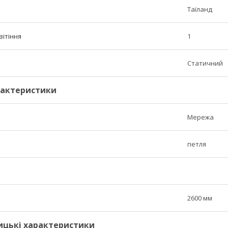
Таїланд
вітіння
1
Статичний
рактеристики
Мережа
петля
2600 мм
ицькі характеристики