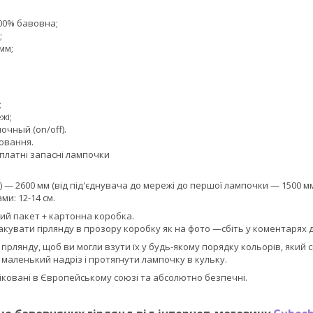
100% бавовна;
;
мм;
;
жі;
чный (on/off).
ювання.
зплатні запасні лампочки
) — 2600 мм (від під'єднувача до мережі до першої лампочки — 1500 мм
ми: 12-14 см.
ий пакет + картонна коробка.
кувати гірлянду в прозору коробку як на фото —сбіть у коментарях 
а гірлянду, щоб ви могли взути їх у будь-якому порядку кольорів, який
маленький надріз і протягнути лампочку в кульку.
фіковані в Європейському союзі та абсолютно безпечні.