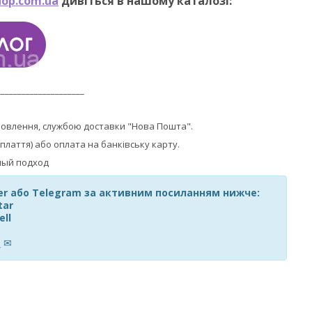
op.com.ua
дивіться в нашому каталозі:
_____________________
мовлення, службою доставки "Нова Пошта".
плаття) або оплата на банківську карту.
ber або Telegram за активним посиланням нижче:
tar
ell
m
✉