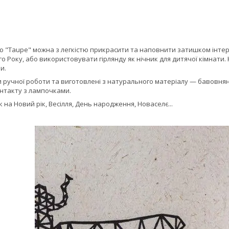
 "Taupe" можна з легкістю прикрасити та наповнити затишком інтер'
о Року, або використовувати гірлянду як нічник для дитячої кімнати. 
и.
и ручної роботи та виготовлені з натурального матеріалу — бавовняної
онтакту з лампочками.
на Новий рік, Весілля, День народження, Новаселє...