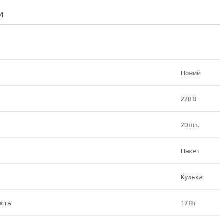
И
Новий
220 В
20 шт.
Пакет
Кулька
ість
17 Вт