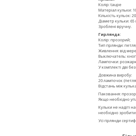
Колір: taupe
Матеріал кульки: 
Кількість кульок: 20
Діаметр кульки: 65 
Зроблені вручну.
Гирлянда:
Колір: прозорий;
Тип гірлянди: петля
Живлення: від мере
Выключатель: кнопо
Лампочки: розжар
У комплекті дві бе
Довжина виробу:
20 лампочок (петля
Відстань між кулька
Паковання: прозор
Якщо необхідно упа
Кульки не надіті н
необхідно зробити 
Усі гірлянди серти