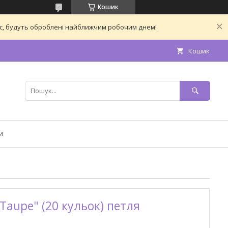
Кошик
час, будуть оброблені найближчим робочим днем!
Кошик
и
Taupe" (20 кульок) петля