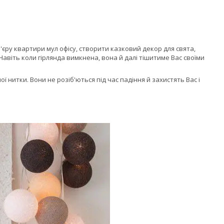
єру квартири мул офісу, створити казковий декор для свята,
Навіть коли гірлянда вимкнена, вона й далі тішитиме Вас своїми
 нитки. Вони не розіб'ються під час падіння й захистять Вас і