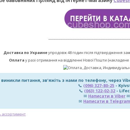
ше бавовняних гірлянд від інтернет-магазину
Cubesh
______________________________________________
Доставка по Украине
упродовж 48 годин після підтвердження за
Оплата
у разі отримання на відділенні Нової Пошти (накладене 
 виникли питання, зв'яжіть з нами по телефону, через Vi
📞
(096) 327-80-25
- Kyivs
📞
(063) 122-02-32
- Lifec
✉
Написати в Viber
✉
✉
Написати в Telegra