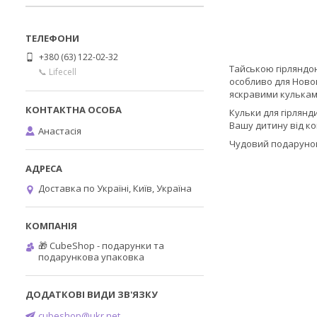
+380 (63) 122-02-32
Тайською гірляндою
📞 Lifecell
особливо для Новог
яскравими кулькам
Кульки для гірлянд
Вашу дитину від к
Анастасія
Чудовий подарунок 
Доставка по Україні, Київ, Україна
🎁 CubeShop - подарунки та
подарункова упаковка
cubeshop@ukr.net