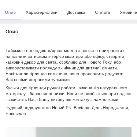
Опис
Характеристики
Доставка
Оплата
Умови п
Опис
Тайською гірляндою «Aqua» можна з легкістю прикрасити і
наповнити затишком інтер'єр квартири або офісу, створити
казковий декор для свята, особливо для Нового Року, або
використовувати гірлянду як нічник для дитячої кімнати.
Навіть коли гірлянда вимкнена, вона продовжить радувати
Вас своїми яскравими кульками.
Кульки для гірлянди ручної роботи і виконані з натурального
матеріалу - бавовняної нитки. Вони не розіб'ються при падінні
і захистять Вас і Вашу дитину від контакту з лампочками.
Чудовий подарунок на Новий Рік, Весілля, День Народження,
Новосілля...