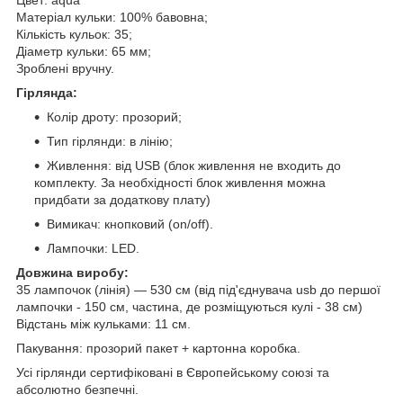
Матеріал кульки: 100% бавовна;
Кількість кульок: 35;
Діаметр кульки: 65 мм;
Зроблені вручну.
Гірлянда:
Колір дроту: прозорий;
Тип гірлянди: в лінію;
Живлення: від USB (блок живлення не входить до
комплекту. За необхідності блок живлення можна
придбати за додаткову плату)
Вимикач: кнопковий (on/off).
Лампочки: LED.
Довжина виробу:
35 лампочок (лінія) — 530 см (від під'єднувача usb до першої
лампочки - 150 см, частина, де розміщуються кулі - 38 см)
Відстань між кульками: 11 см.
Пакування: прозорий пакет + картонна коробка.
Усі гірлянди сертифіковані в Європейському союзі та
абсолютно безпечні.