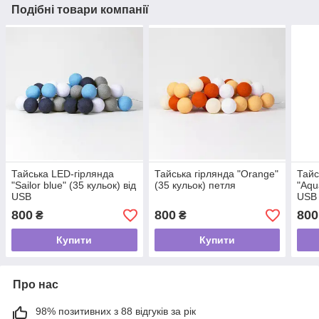
Подібні товари компанії
Тайська LED-гірлянда
Тайська гірлянда "Orange"
Тайс
"Sailor blue" (35 кульок) від
(35 кульок) петля
"Aqu
USB
USB
800
800
800
₴
₴
Купити
Купити
Про нас
98% позитивних з 88 відгуків за рік