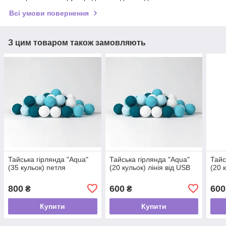
Всі умови повернення
З цим товаром також замовляють
Тайська гірлянда "Aqua"
Тайська гірлянда "Aqua"
Тайс
(35 кульок) петля
(20 кульок) лінія від USB
(20 
800
600
600
₴
₴
Купити
Купити