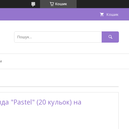
Кошик
Кошик
и
да "Pastel" (20 кульок) на