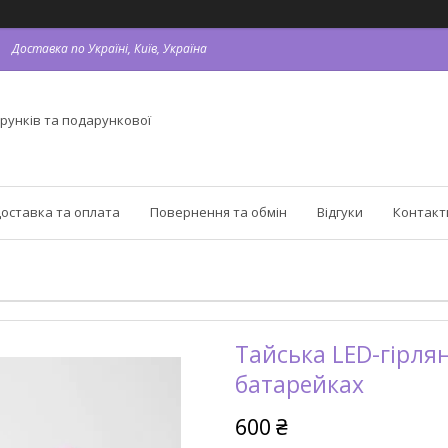
Доставка по Україні, Київ, Україна
рунків та подарункової
оставка та оплата
Повернення та обмін
Відгуки
Контакт
Тайська LED-гірлян
батарейках
600 ₴