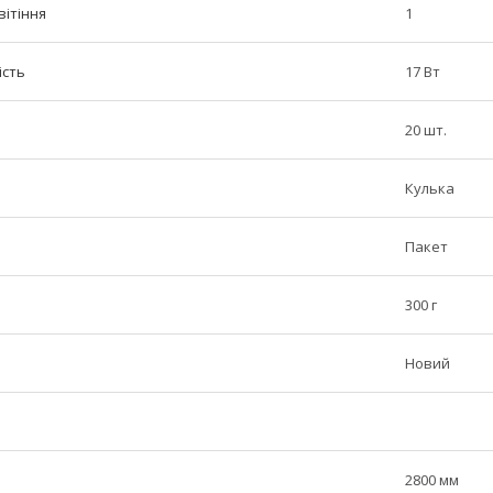
вітіння
1
ість
17 Вт
20 шт.
Кулька
Пакет
300 г
Новий
2800 мм