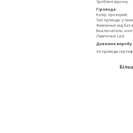
Зроблені вручну.
Гірлянда:
Колір: прозорий;
Тип гірлянди: у ліні
Живлення: від бат
Выключатель: кнопо
Лампочки: Led.
Довжина виробу
Усі гірлянди серти
Біль