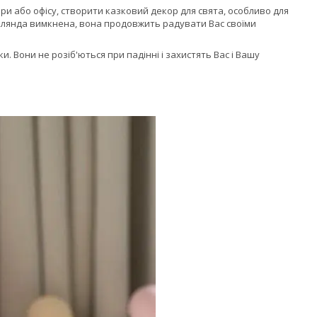
и або офісу, створити казковий декор для свята, особливо для
гірлянда вимкнена, вона продовжить радувати Вас своїми
и. Вони не розіб'ються при падінні і захистять Вас і Вашу