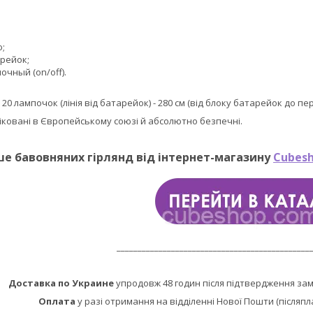
ю;
арейок;
чный (on/off).
:
20 лампочок (лінія від батарейок) - 280 см (від блоку батарейок до п
фіковані в Європейському союзі й абсолютно безпечні.
ше бавовняних гірлянд від інтернет-магазину
Cubesh
______________________________________________
Доставка по Украине
упродовж 48 годин після підтвердження за
Оплата
у разі отримання на відділенні Нової Пошти (післяпл