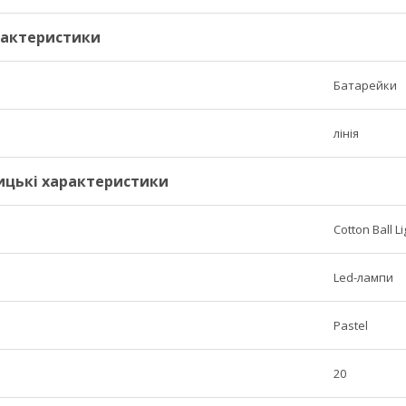
рактеристики
Батарейки
лінія
ицькі характеристики
Cotton Ball L
Led-лампи
Pastel
20