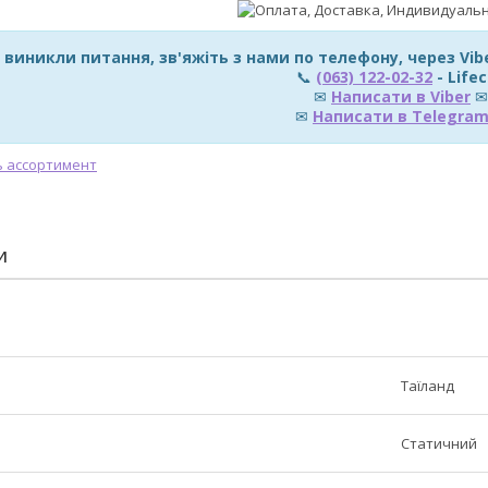
 виникли питання, зв'яжіть з нами по телефону, через Vi
📞
(063) 122-02-32
- Lifec
✉
Написати в Viber
✉
✉
Написати в Telegra
И
Таїланд
Статичний