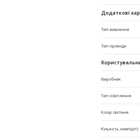
Додаткові ха
Тип живлення
Тип гірлянди
Користувальн
Виробник
Тип освітлення
Колір світіння
Кількість ламп(шт)