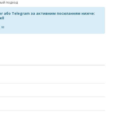
ber або Telegram за активним посиланням нижче:
ell
m
✉