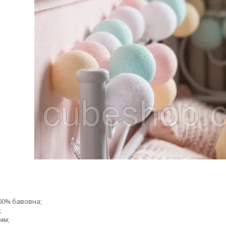
100% бавовна;
;
мм;