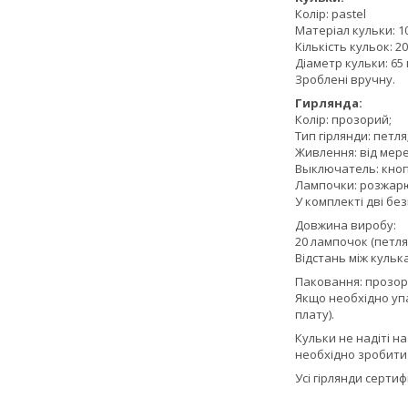
Колір: pastel
Матеріал кульки: 
Кількість кульок: 20
Діаметр кульки: 65 
Зроблені вручну.
Гирлянда:
Колір: прозорий;
Тип гірлянди: петля
Живлення: від мере
Выключатель: кнопо
Лампочки: розжар
У комплекті дві бе
Довжина виробу:
20 лампочок (петля
Відстань між кулька
Паковання: прозор
Якщо необхідно уп
плату).
Кульки не надіті н
необхідно зробити 
Усі гірлянди серти