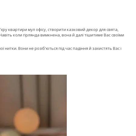
єру квартири мул офісу, створити казковий декор для свята,
Навіть коли гірлянда вимкнена, вона й далі тішитиме Вас своїми
 нитки. Вони не розіб'ються під час падіння й захистять Вас і