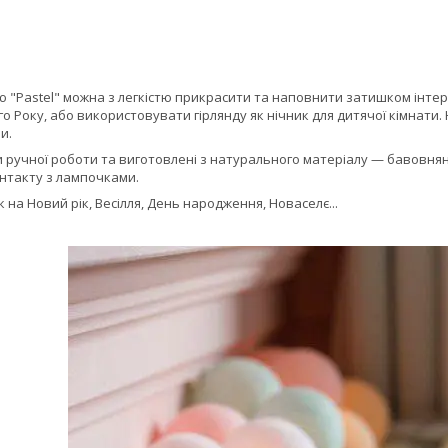
 "Pastel" можна з легкістю прикрасити та наповнити затишком інтер'
о Року, або використовувати гірлянду як нічник для дитячої кімнати. 
и.
и ручної роботи та виготовлені з натурального матеріалу — бавовняної
онтакту з лампочками.
на Новий рік, Весілля, День народження, Новаселє...