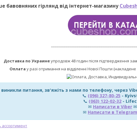
ше бавовняних гірлянд від інтернет-магазину
Cubesh
______________________________________________
Доставка по Украине
упродовж 48 годин після підтвердження за
Оплата
у разі отримання на відділенні Нової Пошти (накладене 
 виникли питання, зв'яжіть з нами по телефону, через Vi
📞
(096) 327-80-25
- Kyivs
📞
(063) 122-02-32
- Lifec
✉
Написати в Viber
✉
✉
Написати в Telegra