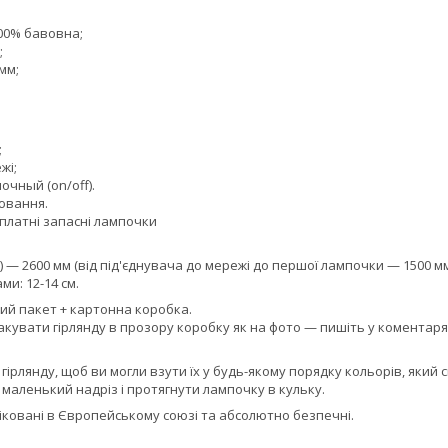
100% бавовна;
;
мм;
;
жі;
чный (on/off).
ювання.
зплатні запасні лампочки
) — 2600 мм (від під'єднувача до мережі до першої лампочки — 1500 мм
ми: 12-14 см.
ий пакет + картонна коробка.
акувати гірлянду в прозору коробку як на фото — пишіть у коментар
а гірлянду, щоб ви могли взути їх у будь-якому порядку кольорів, який
маленький надріз і протягнути лампочку в кульку.
фіковані в Європейському союзі та абсолютно безпечні.