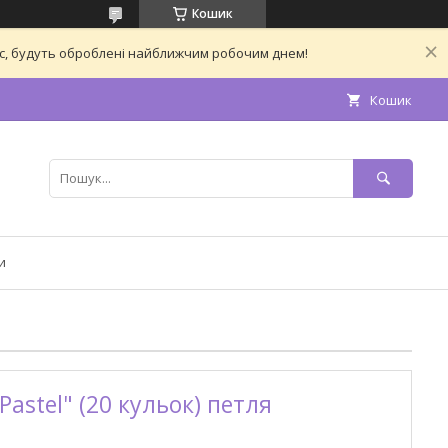
Кошик
час, будуть оброблені найближчим робочим днем!
Кошик
и
Pastel" (20 кульок) петля