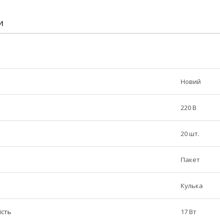
И
Новий
220 В
20 шт.
Пакет
Кулька
ість
17 Вт