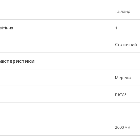
Таїланд
вітіння
1
Статичний
рактеристики
Мережа
петля
2600 мм