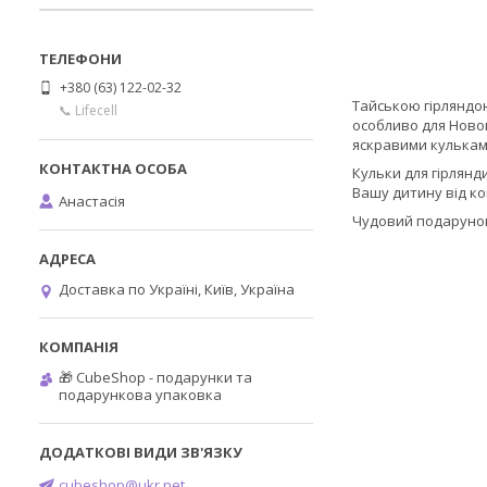
+380 (63) 122-02-32
Тайською гірляндою
📞 Lifecell
особливо для Новог
яскравими кулькам
Кульки для гірлянд
Вашу дитину від к
Анастасія
Чудовий подарунок 
Доставка по Україні, Київ, Україна
🎁 CubeShop - подарунки та
подарункова упаковка
cubeshop@ukr.net