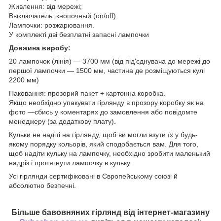
Живлення: від мережі;
Выключатель: кнопочный (on/off).
Лампочки: розжарювання.
У комплекті дві безплатні запасні лампочки
Довжина виробу:
20 лампочок (лінія) — 3700 мм (від під'єднувача до мережі до
першої лампочки — 1500 мм, частина де розміщуються кулі
2200 мм)
Паковання: прозорий пакет + картонна коробка.
Якщо необхідно упакувати гірлянду в прозору коробку як на
фото —сбись у коментарях до замовлення або повідомте
менеджеру (за додаткову плату).
Кульки не надіті на гірлянду, щоб ви могли взути їх у будь-
якому порядку кольорів, який сподобається вам. Для того,
щоб надіти кульку на лампочку, необхідно зробити маленький
надріз і протягнути лампочку в кульку.
Усі гірлянди сертифіковані в Європейському союзі й
абсолютно безпечні.
Більше бавовняних гірлянд від інтернет-магазину