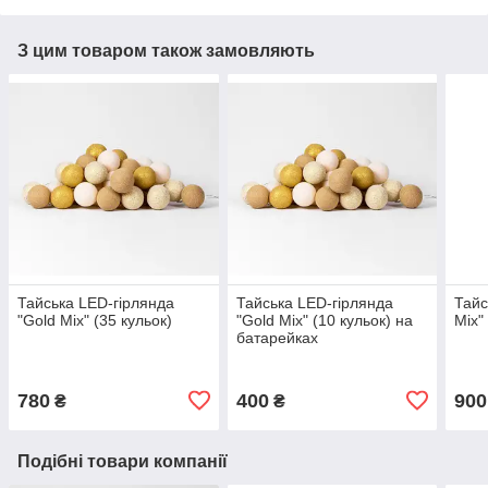
З цим товаром також замовляють
Тайська LED-гірлянда
Тайська LED-гірлянда
Тайс
"Gold Mix" (35 кульок)
"Gold Mix" (10 кульок) на
Mix"
батарейках
780
400
900
₴
₴
Подібні товари компанії