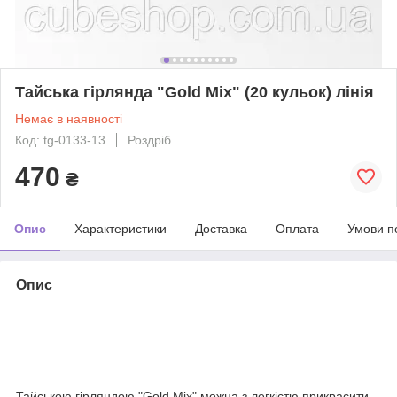
Тайська гірлянда "Gold Mix" (20 кульок) лінія
Немає в наявності
Код: tg-0133-13
Роздріб
470
₴
Опис
Характеристики
Доставка
Оплата
Умови п
Опис
Тайською гірляндою "Gold Mix" можна з легкістю прикрасити