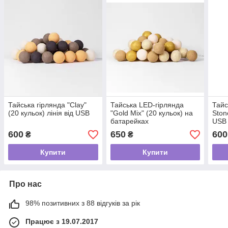
Тайська гірлянда "Clay"
Тайська LED-гірлянда
Тайс
(20 кульок) лінія від USB
"Gold Mix" (20 кульок) на
Ston
батарейках
USB
600
650
600
₴
₴
Купити
Купити
Про нас
98% позитивних з 88 відгуків за рік
Працює з 19.07.2017