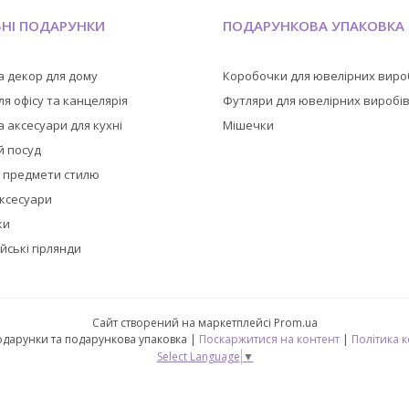
ЬНІ ПОДАРУНКИ
ПОДАРУНКОВА УПАКОВКА
а декор для дому
Коробочки для ювелірних виро
я офісу та канцелярія
Футляри для ювелірних виробі
 аксесуари для кухні
Мішечки
й посуд
а предмети стилю
аксесуари
ки
йські гірлянди
Сайт створений на маркетплейсі
Prom.ua
🎁 CubeShop - подарунки та подарункова упаковка |
Поскаржитися на контент
|
Політика 
Select Language
▼