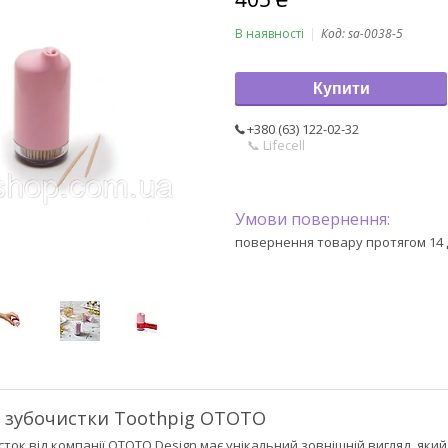
В наявності
Код:
sa-0038-5
Купити
+380 (63) 122-02-32
📞 Lifecell
повернення товару протягом 14 
д зубочистки Toothpig OTOTO
ток від компанії OTOTO Design має унікальний зовнішній вигляд, який