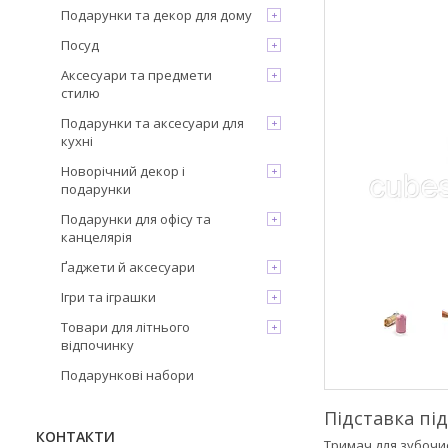
Подарунки та декор для дому
Посуд
Аксесуари та предмети
стилю
Подарунки та аксесуари для
кухні
Новорічний декор і
подарунки
Подарунки для офісу та
канцелярія
Ґаджети й аксесуари
Ігри та іграшки
Товари для літнього
відпочинку
Подарункові набори
Підставка пі
КОНТАКТИ
Тримач для зубочис