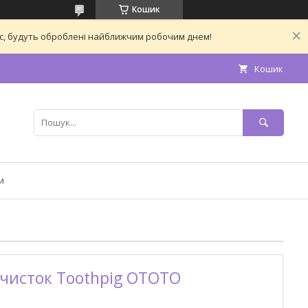
Кошик
час, будуть оброблені найближчим робочим днем!
Кошик
и
очисток Toothpig OTOTO