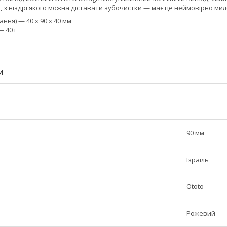
, з ніздрі якого можна діставати зубочистки — має це неймовірно мило
ння) — 40 x 90 x 40 мм
— 40 г
И
90 мм
Ізраїль
Ototo
Рожевий