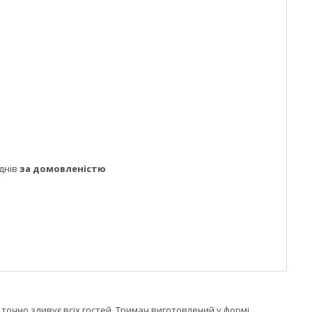
днів
за домовленістю
 точно здивує всіх гостей. Тримач виготовлений у формі