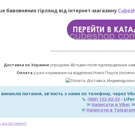
ше бавовняних гірлянд від інтернет-магазину
Cubesh
______________________________________________
Доставка по Украине
упродовж 48 годин після підтвердження за
Оплата
у разі отримання на відділенні Нової Пошти (післяпл
 виникли питання, зв'яжіть з нами по телефону, через Vi
📞
(063) 122-02-32
- Lifec
✉
Написати в Viber
✉
✉
Написати в Telegra