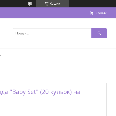
Кошик
Кошик
и
да "Baby Set" (20 кульок) на