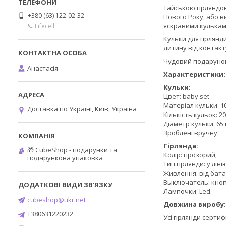
Тайською гірляндою
+380 (63) 122-02-32
Нового Року, або в
яскравими кулькам
📞 Lifecell
Кульки для гірлянди
дитину від контак
Чудовий подарунок 
Анастасія
Характеристики:
Кульки:
Цвет: baby set
Матеріал кульки: 
Доставка по Україні, Київ, Україна
Кількість кульок: 20
Діаметр кульки: 65 
Зроблені вручну.
Гірлянда:
🎁 CubeShop - подарунки та
Колір: прозорий;
подарункова упаковка
Тип гірлянди: у ліні
Живлення: від бат
Выключатель: кнопо
Лампочки: Led.
cubeshop@ukr.net
Довжина виробу
+380631220232
Усі гірлянди серти