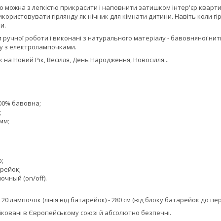
 можна з легкістю прикрасити і наповнити затишком інтер'єр квартир
икористовувати гірлянду як нічник для кімнати дитини. Навіть коли 
и.
 ручної роботи і виконані з натурального матеріалу - бавовняної нитк
ту з електролампочками.
на Новий Рік, Весілля, День Народження, Новосілля...
100% бавовна;
;
мм;
ю;
арейок;
чный (on/off).
:
20 лампочок (лінія від батарейок) - 280 см (від блоку батарейок до п
фіковані в Європейському союзі й абсолютно безпечні.