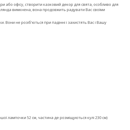
и або офісу, створити казковий декор для свята, особливо для
гірлянда вимкнена, вона продовжить радувати Вас своїми
и. Вони не розіб'ються при падінні і захистять Вас і Вашу
ершої лампочки 52 см, частина де розміщуються кулі 230 см)