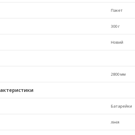
Пакет
300 г
Новий
2800 мм
рактеристики
Батарейки
лінія