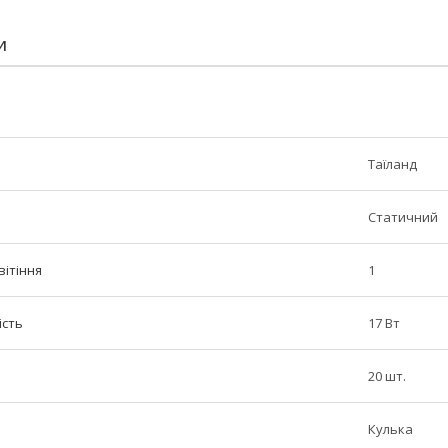
И
Таїланд
Статичний
вітіння
1
ість
17 Вт
20 шт.
Кулька