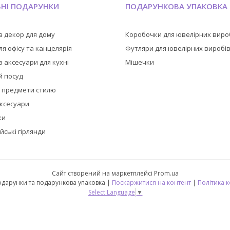
ЬНІ ПОДАРУНКИ
ПОДАРУНКОВА УПАКОВКА
а декор для дому
Коробочки для ювелірних виро
я офісу та канцелярія
Футляри для ювелірних виробі
 аксесуари для кухні
Мішечки
й посуд
а предмети стилю
аксесуари
ки
йські гірлянди
Сайт створений на маркетплейсі
Prom.ua
🎁 CubeShop - подарунки та подарункова упаковка |
Поскаржитися на контент
|
Політика 
Select Language
▼