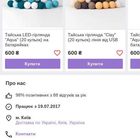
Тайська LED-гірлянда
Тайська гірлянда "Clay"
Тайс
"Aqua" (20 кульок) на
(20 кульок) лінія від USB
"Aqu
батарейках
бата
600
600
600
₴
₴
Купити
Купити
Про нас
98% позитивних з 88 відгуків за рік
Працює з 19.07.2017
м. Київ
Доставка по Україні, Київ, Україна
Контакти