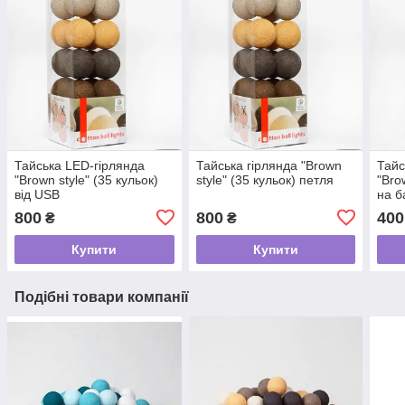
Тайська LED-гірлянда
Тайська гірлянда "Brown
Тайс
"Brown style" (35 кульок)
style" (35 кульок) петля
"Bro
від USB
на б
800
800
400
₴
₴
Купити
Купити
Подібні товари компанії