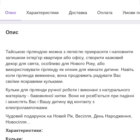
Опис
Характеристики
Доставка
Оплата
Умови п
Опис
Тайською гірляндою можна з легкістю прикрасити і наповнити
затишком інтер'єр квартири або офісу, створити казковий
декор для свята, особливо для Нового Року, або
використовувати гірлянду як нічник для кімнати дитини. Навіть
коли гірлянда вимкнена, вона продовжить радувати Вас
своїми яскравими кульками.
Кульки для гірлянди ручної роботи і виконані з натурального
матеріалу - бавовняної нитки. Вони не розіб'ються при падінні
і захистять Вас і Вашу дитину від контакту з
електролампочками.
Чудовий подарунок на Новий Рік, Весілля, День Народження,
Новосілля...
Характеристики:
Кульки: