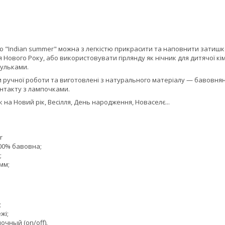
 "Indian summer" можна з легкістю прикрасити та наповнити затишко
я Нового Року, або використовувати гірлянду як нічник для дитячої кі
кульками.
и ручної роботи та виготовлені з натурального матеріалу — бавовняної
онтакту з лампочками.
на Новий рік, Весілля, День народження, Новаселє...
r
100% бавовна;
;
мм;
;
жі;
чный (on/off).