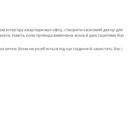
м інтер'єру квартири мул офісу, створити казковий декор для
мнати. Навіть коли гірлянда вимкнена, вона й далі тішитиме Вас
 нитки. Вони не розіб'ються під час падіння й захистять Вас і