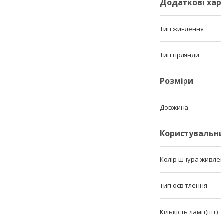
Додаткові ха
Тип живлення
Тип гірлянди
Розміри
Довжина
Користувальн
Колір шнура живле
Тип освітлення
Кількість ламп(шт)