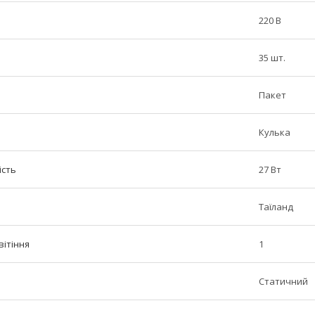
220 В
35 шт.
Пакет
Кулька
ість
27 Вт
Таїланд
вітіння
1
Статичний