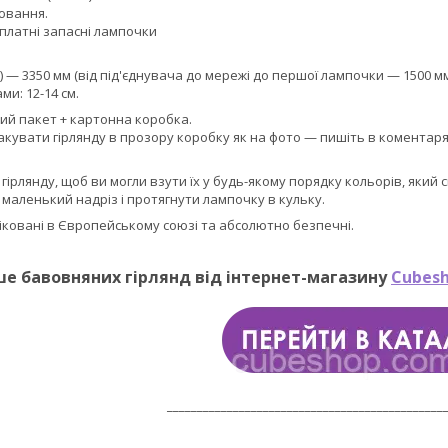
ювання.
зплатні запасні лампочки
) — 3350 мм (від під'єднувача до мережі до першої лампочки — 1500 мм
ми: 12-14 см.
ий пакет + картонна коробка.
акувати гірлянду в прозору коробку як на фото — пишіть в коментар
а гірлянду, щоб ви могли взути їх у будь-якому порядку кольорів, який
маленький надріз і протягнути лампочку в кульку.
фіковані в Європейському союзі та абсолютно безпечні.
ше бавовняних гірлянд від інтернет-магазину
Cubesh
______________________________________________