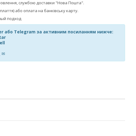
мовлення, службою доставки "Нова Пошта".
плаття) або оплата на банківську карту.
ber або Telegram за активним посиланням нижче:
tar
ell
m
✉