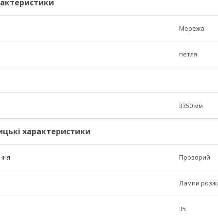
рактеристики
Мережа
петля
3350 мм
ицькі характеристики
ння
Прозорий
Лампи розж
35