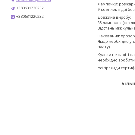
Лампочки: розжар
+380631220232
У комплекті дві бе
+380631220232
Довжина виробу:
35 лампочок (петля
Відстань між кулька
Паковання: прозор
Якщо необхідно уп
плату).
Кульки не надіті н
необхідно зробити 
Усі гірлянди серти
Біль