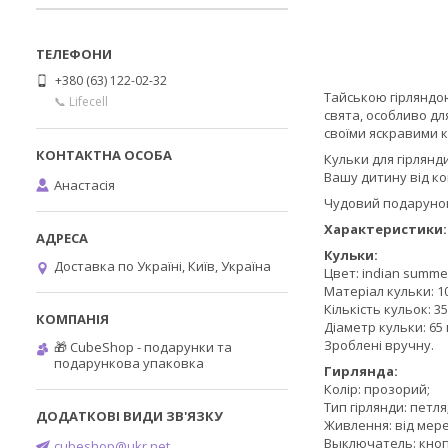
+380 (63) 122-02-32
Тайською гірляндою
📞 Lifecell
свята, особливо дл
своїми яскравими 
Кульки для гірлянд
Вашу дитину від к
Анастасія
Чудовий подарунок 
Характеристики:
Кульки:
Доставка по Україні, Київ, Україна
Цвет: indian summe
Матеріал кульки: 
Кількість кульок: 35
Діаметр кульки: 65 
Зроблені вручну.
🎁 CubeShop - подарунки та
подарункова упаковка
Гирлянда:
Колір: прозорий;
Тип гірлянди: петля
Живлення: від мере
Выключатель: кнопо
cubeshop@ukr.net