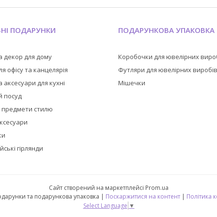
ЬНІ ПОДАРУНКИ
ПОДАРУНКОВА УПАКОВКА
а декор для дому
Коробочки для ювелірних виро
я офісу та канцелярія
Футляри для ювелірних виробі
 аксесуари для кухні
Мішечки
й посуд
а предмети стилю
аксесуари
ки
йські гірлянди
Сайт створений на маркетплейсі
Prom.ua
🎁 CubeShop - подарунки та подарункова упаковка |
Поскаржитися на контент
|
Політика 
Select Language
▼