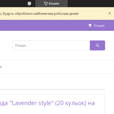
Кошик
час, будуть оброблені найближчим робочим днем!
Кошик
и
да "Lavender style" (20 кульок) на