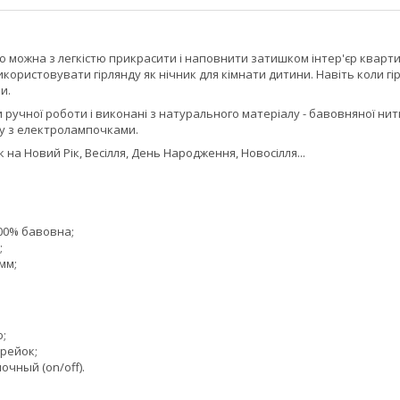
 можна з легкістю прикрасити і наповнити затишком інтер'єр квартир
икористовувати гірлянду як нічник для кімнати дитини. Навіть коли 
и.
 ручної роботи і виконані з натурального матеріалу - бавовняної нитк
ту з електролампочками.
на Новий Рік, Весілля, День Народження, Новосілля...
e
100% бавовна;
;
мм;
ю;
арейок;
чный (on/off).