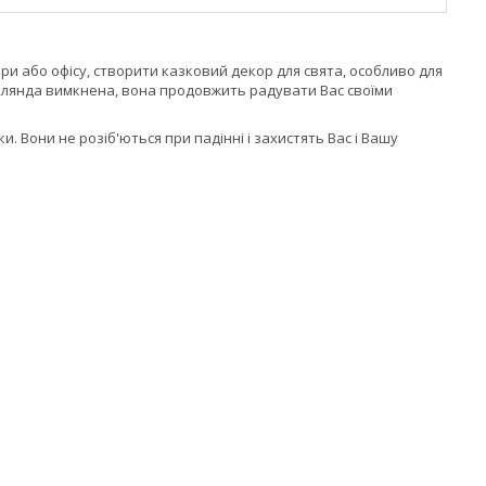
и або офісу, створити казковий декор для свята, особливо для
гірлянда вимкнена, вона продовжить радувати Вас своїми
и. Вони не розіб'ються при падінні і захистять Вас і Вашу