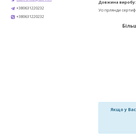
Довжина виробу
+380631220232
Усі гірлянди серти
+380631220232
Біль
Якщо у Вас