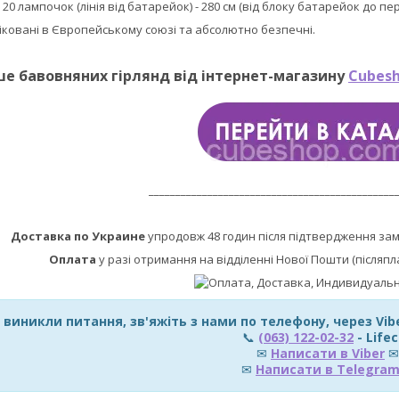
:
20 лампочок (лінія від батарейок) - 280 см (від блоку батарейок до п
фіковані в Європейському союзі та абсолютно безпечні.
ше бавовняних гірлянд від інтернет-магазину
Cubesh
______________________________________________
Доставка по Украине
упродовж 48 годин після підтвердження за
Оплата
у разі отримання на відділенні Нової Пошти (післяпл
 виникли питання, зв'яжіть з нами по телефону, через Vi
📞
(063) 122-02-32
- Lifec
✉
Написати в Viber
✉
✉
Написати в Telegra