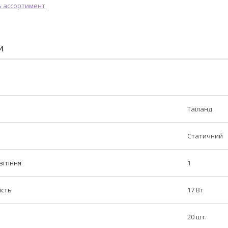
И
Таїланд
Статичний
вітіння
1
ість
17 Вт
20 шт.