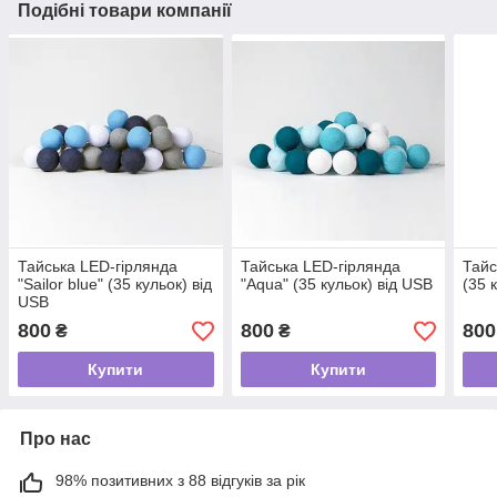
Подібні товари компанії
Тайська LED-гірлянда
Тайська LED-гірлянда
Тайс
"Sailor blue" (35 кульок) від
"Aqua" (35 кульок) від USB
(35 
USB
800
800
800
₴
₴
Купити
Купити
Про нас
98% позитивних з 88 відгуків за рік