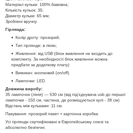
Матеріал кульки: 100% бавовна;
Кількість кульок: 35;
Діаметр кульки: 65 мм;
Зроблені вручну.
Гірлянда:
Колір дроту: прозорий;
Тип гірлянди: в лінію;
Живлення: від USB (блок живлення не входить до
комплекту. За необхідності блок живлення можна
придбати за додаткову плату)
Вимикач: кнопковий (on/off).
Лампочки: LED.
Довжина виробу:
35 лампочок (лінія) — 530 см (від під'єднувача usb до першої
лампочки - 150 см, частина, де розміщуються кулі - 38 см)
Відстань між кульками: 11 см.
Пакування: прозорий пакет + картонна коробка.
Усі гірлянди сертифіковані в Європейському союзі та
абсолютно безпечні.