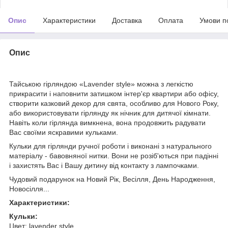
Опис
Характеристики
Доставка
Оплата
Умови п
Опис
Тайською гірляндою «Lavender style» можна з легкістю
прикрасити і наповнити затишком інтер'єр квартири або офісу,
створити казковий декор для свята, особливо для Нового Року,
або використовувати гірлянду як нічник для дитячої кімнати.
Навіть коли гірлянда вимкнена, вона продовжить радувати
Вас своїми яскравими кульками.
Кульки для гірлянди ручної роботи і виконані з натурального
матеріалу - бавовняної нитки. Вони не розіб'ються при падінні
і захистять Вас і Вашу дитину від контакту з лампочками.
Чудовий подарунок на Новий Рік, Весілля, День Народження,
Новосілля...
Характеристики:
Кульки:
Цвет: lavender style