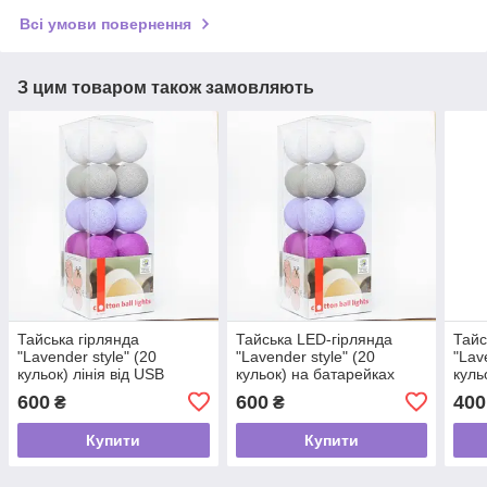
Всі умови повернення
З цим товаром також замовляють
Тайська гірлянда
Тайська LED-гірлянда
Тайс
"Lavender style" (20
"Lavender style" (20
"Lav
кульок) лінія від USB
кульок) на батарейках
куль
600
600
400
₴
₴
Купити
Купити