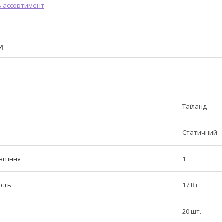
И
Таїланд
Статичний
вітіння
1
ість
17 Вт
20 шт.