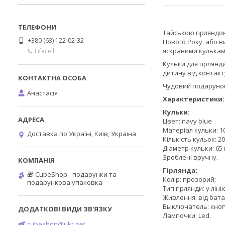
Тайською гірляндою
+380 (63) 122-02-32
Нового Року, або в
яскравими кулькам
📞 Lifecell
Кульки для гірлянди
дитину від контак
Чудовий подарунок 
Анастасія
Характеристики:
Кульки:
Цвет: navy blue
Матеріал кульки: 
Доставка по Україні, Київ, Україна
Кількість кульок: 20
Діаметр кульки: 65 
Зроблені вручну.
Гірлянда:
🎁 CubeShop - подарунки та
Колір: прозорий;
подарункова упаковка
Тип гірлянди: у ліні
Живлення: від бат
Выключатель: кнопо
Лампочки: Led.
cubeshop@ukr.net