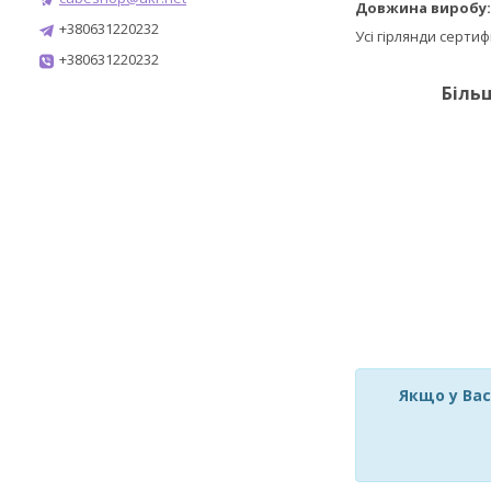
Довжина виробу
+380631220232
Усі гірлянди серти
+380631220232
Біль
Якщо у Вас