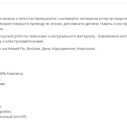
 можна з легкістю прикрасити і наповнити затишком інтер'єр квартир
икористовувати гірлянду як нічник для кімнати дитини. Навіть коли 
и.
 ручної роботи і виконані з натурального матеріалу - бавовняної нитк
ту з електролампочками.
на Новий Рік, Весілля, День Народження, Новосілля...
100% бавовна;
;
мм;
ю;
арейок;
чный (on/off).