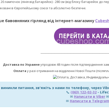
:
20 лампочок (лінія від батарейок) - 280 см (від блоку батарейок до п
фіковані в Європейському союзі та абсолютно безпечні.
ше бавовняних гірлянд від інтернет-магазину
Cubesh
______________________________________________
Доставка по Украине
упродовж 48 годин після підтвердження за
Оплата
у разі отримання на відділенні Нової Пошти (післяпл
 виникли питання, зв'яжіть з нами по телефону, через Vi
📞
(063) 122-02-32
- Lifec
✉
Написати в Viber
✉
✉
Написати в Telegra