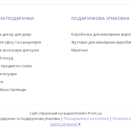
ЬНІ ПОДАРУНКИ
ПОДАРУНКОВА УПАКОВКА
а декор для дому
Коробочки для ювелірних виро
я офісу та канцелярія
Футляри для ювелірних виробі
 аксесуари для кухні
Мішечки
й посуд
а предмети стилю
аксесуари
ки
йські гірлянди
Сайт створений на маркетплейсі
Prom.ua
🎁 CubeShop - подарунки та подарункова упаковка |
Поскаржитися на контент
|
Політика 
Select Language
▼