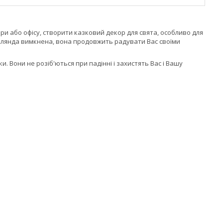
и або офісу, створити казковий декор для свята, особливо для
гірлянда вимкнена, вона продовжить радувати Вас своїми
и. Вони не розіб'ються при падінні і захистять Вас і Вашу