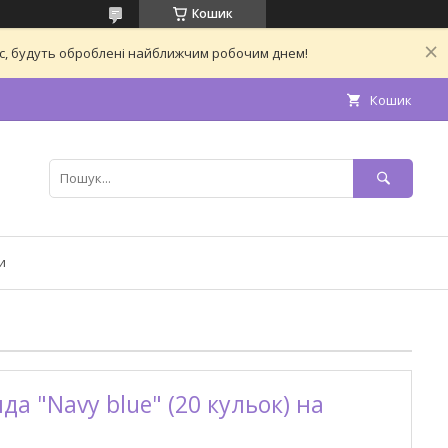
Кошик
час, будуть оброблені найближчим робочим днем!
Кошик
и
да "Navy blue" (20 кульок) на