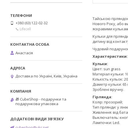
Тайською гірляндою
+380 (63) 122-02-32
Нового Року, або в
яскравими кулькам
📞 Lifecell
Кульки для гірлянди
дитину від контак
Чудовий подарунок 
Анастасія
Характеристики:
Кульки:
Цвет: sun grass
Матеріал кульки: 
Доставка по Україні, Київ, Україна
Кількість кульок: 20
Діаметр кульки: 65 
Зроблені вручну.
Гірлянда:
🎁 CubeShop - подарунки та
Колір: прозорий;
подарункова упаковка
Тип гірлянди: у ліні
Живлення: від бат
Выключатель: кнопо
Лампочки: Led.
cubeshop@ukr.net