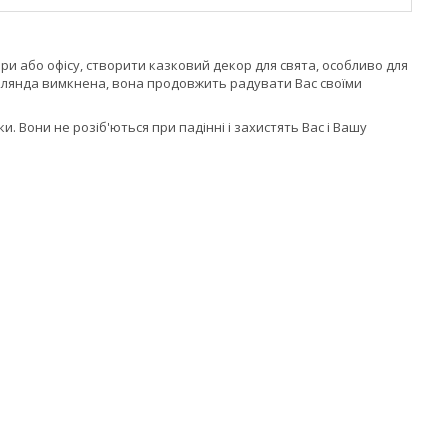
и або офісу, створити казковий декор для свята, особливо для
гірлянда вимкнена, вона продовжить радувати Вас своїми
и. Вони не розіб'ються при падінні і захистять Вас і Вашу