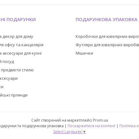
ЬНІ ПОДАРУНКИ
ПОДАРУНКОВА УПАКОВКА
а декор для дому
Коробочки для ювелірних виро
я офісу та канцелярія
Футляри для ювелірних виробі
 аксесуари для кухні
Мішечки
й посуд
а предмети стилю
аксесуари
ки
йські гірлянди
Сайт створений на маркетплейсі
Prom.ua
🎁 CubeShop - подарунки та подарункова упаковка |
Поскаржитися на контент
|
Політика 
Select Language
▼