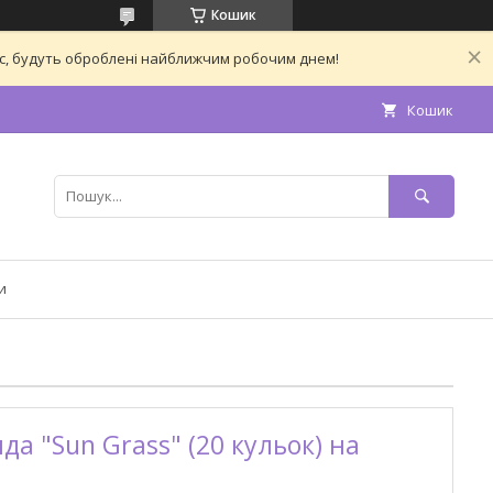
Кошик
час, будуть оброблені найближчим робочим днем!
Кошик
и
да "Sun Grass" (20 кульок) на