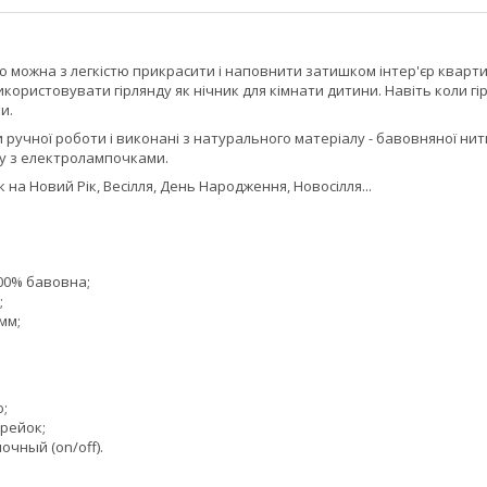
 можна з легкістю прикрасити і наповнити затишком інтер'єр квартир
икористовувати гірлянду як нічник для кімнати дитини. Навіть коли 
и.
 ручної роботи і виконані з натурального матеріалу - бавовняної нитк
ту з електролампочками.
на Новий Рік, Весілля, День Народження, Новосілля...
100% бавовна;
;
мм;
ю;
арейок;
чный (on/off).