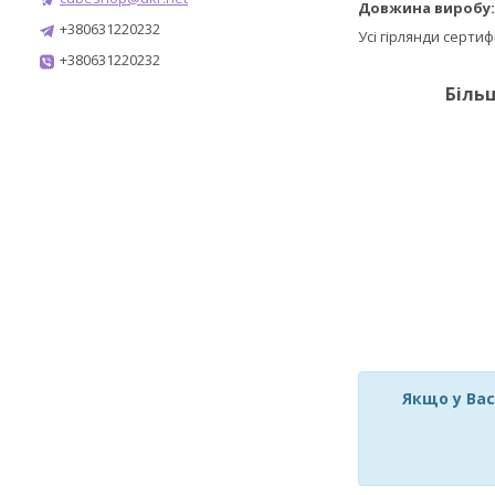
Довжина виробу
+380631220232
Усі гірлянди серти
+380631220232
Біль
Якщо у Вас