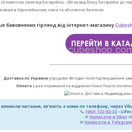
:
20 лампочок (лінія від батарейок) - 280 см (від блоку батарейок до п
фіковані в Європейському союзі та абсолютно безпечні.
ше бавовняних гірлянд від інтернет-магазину
Cubesh
______________________________________________
Доставка по Украине
упродовж 48 годин після підтвердження за
Оплата
у разі отримання на відділенні Нової Пошти (післяпл
 виникли питання, зв'яжіть з нами по телефону, через Vi
📞
(063) 122-02-32
- Lifec
✉
Написати в Viber
✉
✉
Написати в Telegra