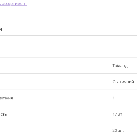
И
Таїланд
Статичний
вітіння
1
ість
17 Вт
20 шт.