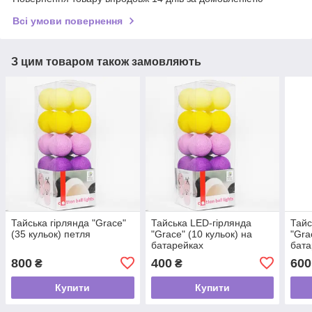
Всі умови повернення
З цим товаром також замовляють
Тайська гірлянда "Grace"
Тайська LED-гірлянда
Тайс
(35 кульок) петля
"Grace" (10 кульок) на
"Gra
батарейках
бата
800
400
600
₴
₴
Купити
Купити