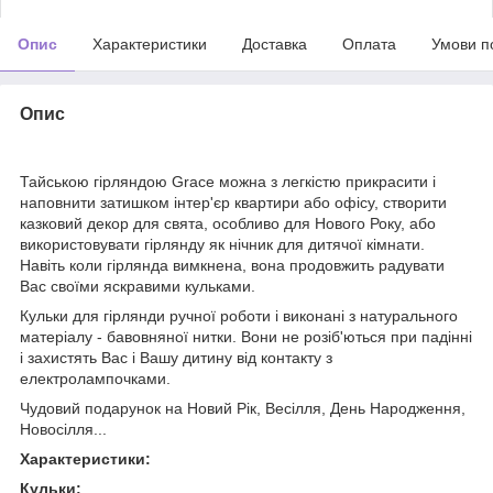
Опис
Характеристики
Доставка
Оплата
Умови п
Опис
Тайською гірляндою Grace можна з легкістю прикрасити і
наповнити затишком інтер'єр квартири або офісу, створити
казковий декор для свята, особливо для Нового Року, або
використовувати гірлянду як нічник для дитячої кімнати.
Навіть коли гірлянда вимкнена, вона продовжить радувати
Вас своїми яскравими кульками.
Кульки для гірлянди ручної роботи і виконані з натурального
матеріалу - бавовняної нитки. Вони не розіб'ються при падінні
і захистять Вас і Вашу дитину від контакту з
електролампочками.
Чудовий подарунок на Новий Рік, Весілля, День Народження,
Новосілля...
Характеристики:
Кульки: