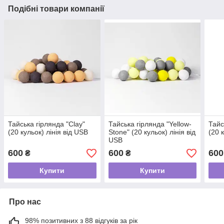
Подібні товари компанії
Тайська гірлянда "Clay"
Тайська гірлянда "Yellow-
Тайс
(20 кульок) лінія від USB
Stone" (20 кульок) лінія від
(20 
USB
600
600
600
₴
₴
Купити
Купити
Про нас
98% позитивних з 88 відгуків за рік