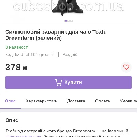
Силіконовий заварник для чаю Teafu
Dreamfarm (зелений)
В наявності
Код: kz-dfte8104-green-5
Роздріб
378
₴
Купити
Опис
Характеристики
Доставка
Оплата
Умови п
Опис
Teafu від австралійського бренда Dreamfarm — це ідеальний
заварник для чаю
! Завдяки ситечці із силікону Ви можете