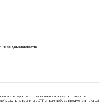
днів
за домовленістю
 весь стіл: просто поставте чарки в причіп і штовхніть
апої можуть потрапити в ДТП з яким-небудь предметом на столі,