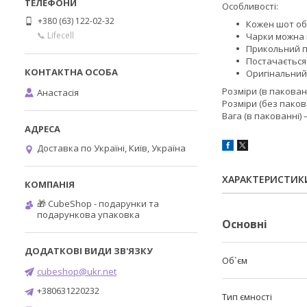
Особливості:
+380 (63) 122-02-32
Кожен шот об
📞 Lifecell
Чарки можна 
Прикольний п
Постачається
Оригінальний
Розміри (в пакованн
Анастасія
Розміри (без пакова
Вага (в пакованні) 
Доставка по Україні, Київ, Україна
ХАРАКТЕРИСТИК
🎁 CubeShop - подарунки та
подарункова упаковка
Основні
Об`єм
cubeshop@ukr.net
+380631220232
Тип ємності