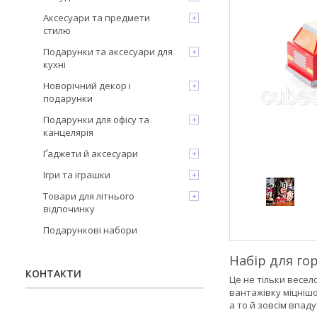
Аксесуари та предмети
стилю
Подарунки та аксесуари для
кухні
Новорічний декор і
подарунки
Подарунки для офісу та
канцелярія
Ґаджети й аксесуари
Ігри та іграшки
Товари для літнього
відпочинку
Подарункові набори
Набір для го
КОНТАКТИ
Це не тільки весел
вантажівку міцнішо
а то й зовсім впадут