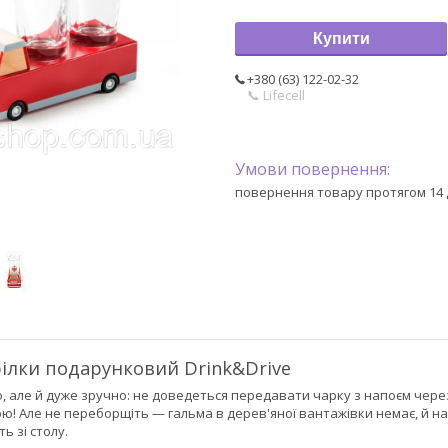
Купити
+380 (63) 122-02-32
📞 Lifecell
повернення товару протягом 14 
рілки подарунковий Drink&Drive
о, але й дуже зручно: не доведеться передавати чарку з напоєм через
ю! Але не переборщіть — гальма в дерев'яної вантажівки немає, й н
ь зі столу.