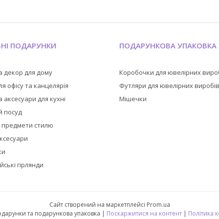
ЬНІ ПОДАРУНКИ
ПОДАРУНКОВА УПАКОВКА
а декор для дому
Коробочки для ювелірних виро
я офісу та канцелярія
Футляри для ювелірних виробі
 аксесуари для кухні
Мішечки
й посуд
а предмети стилю
аксесуари
ки
йські гірлянди
Сайт створений на маркетплейсі
Prom.ua
🎁 CubeShop - подарунки та подарункова упаковка |
Поскаржитися на контент
|
Політика 