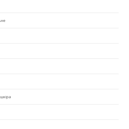
ьне
 шкіра