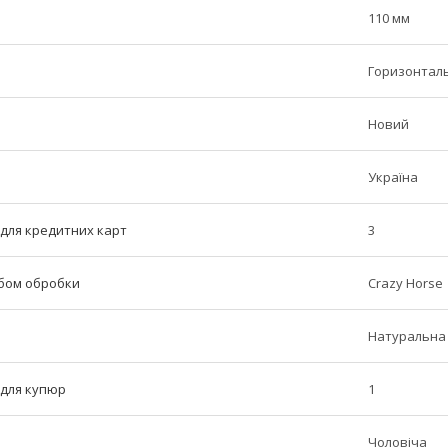
110 мм
Горизонтал
Новий
Україна
ь для кредитних карт
3
обом обробки
Crazy Horse
Натуральна
ь для купюр
1
Чоловіча