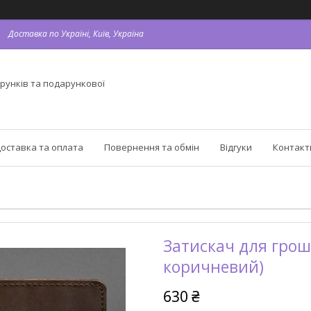
Доставка по Україні, Київ, Україна
рунків та подарункової
оставка та оплата
Повернення та обмін
Відгуки
Контакт
Затискач для грош
коричневий)
630 ₴