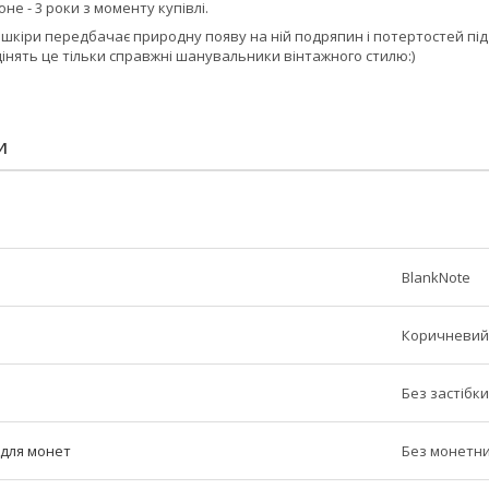
не - 3 роки з моменту купівлі.
ї шкіри передбачає природну появу на ній подряпин і потертостей під
інять це тільки справжні шанувальники вінтажного стилю:)
И
BlankNote
Коричневий
Без застібки
 для монет
Без монетни