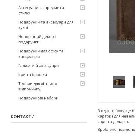
Аксесуари та предмети
стилю
Подарунки та аксесуари для
кухні
Новорічний декор і
подарунки
Подарунки для офісу та
канцелярія
Ґаджети й аксесуари
Ігри та іграшки
Товари для літнього
відпочинку
Подарункові набори
З одного боку, це 
карток і для невел
КОНТАКТИ
євро та доларів.
Зроблено повністю