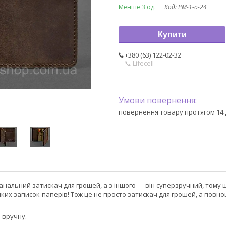
Менше 3 од.
Код:
PM-1-o-24
Купити
+380 (63) 122-02-32
📞 Lifecell
повернення товару протягом 14 
банальний затискач для грошей, а з іншого — він суперзручний, тому
иких записок-паперів! Тож це не просто затискач для грошей, а повн
 вручну.