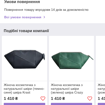
Умови повернення
Повернення товару впродовж 14 днів за домовленістю
Всі умови повернення
Подібні товари компанії
Жіноча косметичка з
Жіноча косметичка з
Жіно
натуральної шкіри (темно-
натуральної шкіри
нату
синя) шкіра Krast
(зелена) шкіра Crazy
(рож
Horse
1 410
1 410
1 4
₴
₴