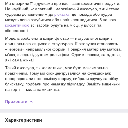
Ми створили її з думками про вас і ваші косметичні продукти.
Це надійний, компактний і мегажіночий аксесуар, який стане
чудовим доповненням до
рюкзака
, де помада або пудра
можуть легко загубитися або навіть пошкодитися. З нашою
косметичкою
всі засоби будуть на місці, у цілості та
збережності.
Модель зроблена зі шкіри флотар — натуральної шкіри з
оригінальною лицьовою структурою. Її візерунок становлять
«чергови» неправильної форми. Поверхня матеріалу матова,
м'яка, з ледь відчутним рельєфом. Одним словом, загадкова,
як і сама жінка!
Такий аксесуар, як косметичка, має бути максимально
практичним. Тому ми сконцентрувалися на функціоналі:
пропрацювали ергономічну форму, вибрали зручну застібку-
блискавку, подбали про немазку підкладку. Замість вишеньки
на торті — мила намистинка.
Приховати
Характеристики