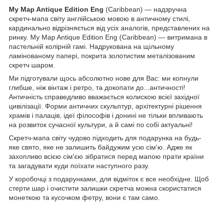
My
Map
Antique
Edition
Eng
(Caribbean) — надзручна
скретч-мапа світу англійською мовою в античному стилі,
кардинально відрізняється від усіх аналогів, представлених на
ринку. My Map Antique Edition Eng (Caribbean) — витримана в
пастельній колірній гамі. Надрукована на щільному
ламінованому папері, покрита золотистим металізованим
скретч шаром.
Ми підготували щось абсолютно нове для Вас: ми копнули
глибше, ніж вінтаж і ретро, та докопати до...античності!
Античність справедливо вважається колискою всієї західної
цивілізації. Форми античних скульптур, архітектурні рішення
храмів і палаців, ідеї філософів і донині не тільки впливають
на розвиток сучасної культури, а й самі по собі актуальні!
Скретч-мапа світу чудово підходить для подарунка на будь-
яке свято, яке не залишить байдужим усю сім'ю. Адже як
захопливо всією сім'єю зібратися перед мапою прати країни
та загадувати куди поїхати наступного разу.
У коробочці з подарунками, для відміток є все необхідне. Щоб
стерти шар і очистити залишки скретча можна скористатися
монеткою та кусочком фетру, вони є там само.