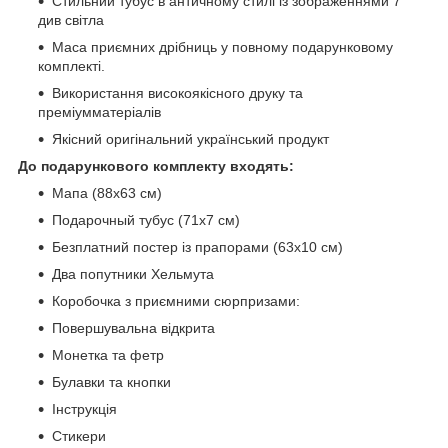
Стильний тубус в античному стилі із зображеннями 7
див світла
Маса приємних дрібниць у повному подарунковому
комплекті.
Використання високоякісного друку та
преміумматеріалів
Якісний оригінальний український продукт
До подарункового комплекту входять:
Мапа (88х63 см)
Подарочный тубус (71x7 см)
Безплатний постер із прапорами (63х10 см)
Два попутники Хельмута
Коробочка з приємними сюрпризами:
Повершувальна відкрита
Монетка та фетр
Булавки та кнопки
Інструкція
Стикери