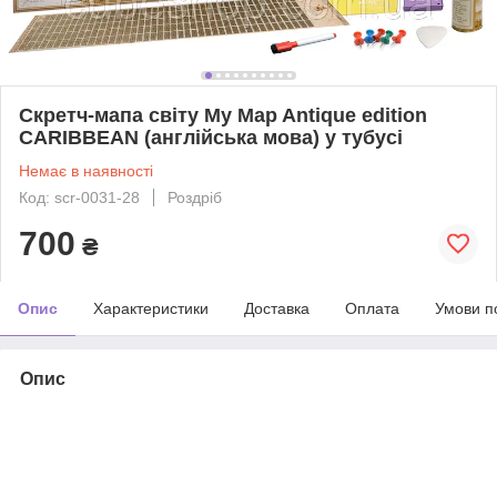
Скретч-мапа світу My Map Antique edition
CARIBBEAN (англійська мова) у тубусі
Немає в наявності
Код: scr-0031-28
Роздріб
700
₴
Опис
Характеристики
Доставка
Оплата
Умови п
Опис