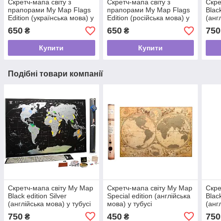
Скретч-мапа світу з
Скретч-мапа світу з
Скре
прапорами My Map Flags
прапорами My Map Flags
Black
Edition (українська мова) у
Edition (російська мова) у
(анг
тубусі
тубусі
(чор
650
650
750
₴
₴
Купити
Купити
Подібні товари компанії
Скретч-мапа світу My Map
Скретч-мапа світу My Map
Скре
Black edition Silver
Special edition (англійська
Blac
(англійська мова) у тубусі
мова) у тубусі
(анг
(чорна)
(чор
750
450
750
₴
₴