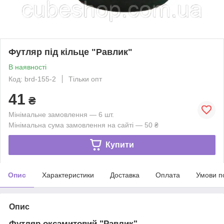
Футляр під кільце "Равлик"
В наявності
Код: brd-155-2
Тільки опт
41
₴
Мінімальне замовлення — 6 шт.
Мінімальна сума замовлення на сайті — 50 ₴
Купити
Опис
Характеристики
Доставка
Оплата
Умови п
Опис
Футляр оксамитовий "Равлик"