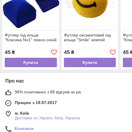
Футляр під кільце
Футляр оксамитовий під
Футл
"Класика No1" темно-синій
кільце "Smile" жовтий
"Кла
45
45
45
₴
₴
Купити
Купити
Про нас
98% позитивних з 88 відгуків за рік
Працює з 19.07.2017
м. Київ
Доставка по Україні, Київ, Україна
Контакти