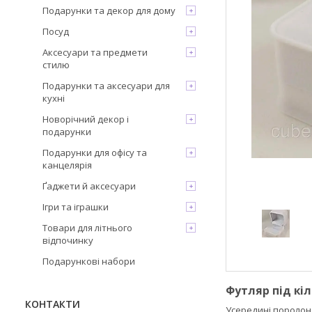
Подарунки та декор для дому
Посуд
Аксесуари та предмети
стилю
Подарунки та аксесуари для
кухні
Новорічний декор і
подарунки
Подарунки для офісу та
канцелярія
Ґаджети й аксесуари
Ігри та іграшки
Товари для літнього
відпочинку
Подарункові набори
Футляр під кіл
КОНТАКТИ
Усередині поролон