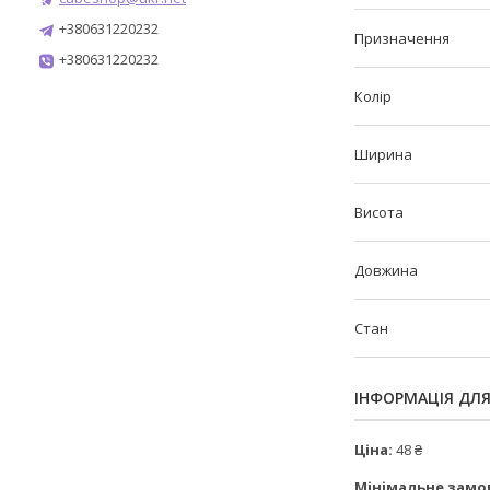
+380631220232
Призначення
+380631220232
Колір
Ширина
Висота
Довжина
Стан
ІНФОРМАЦІЯ ДЛ
Ціна:
48 ₴
Мінімальне замо