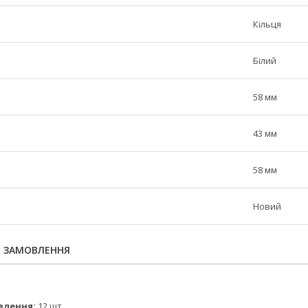
Кільця
Білий
58 мм
43 мм
58 мм
Новий
Я ЗАМОВЛЕННЯ
влення:
12 шт.