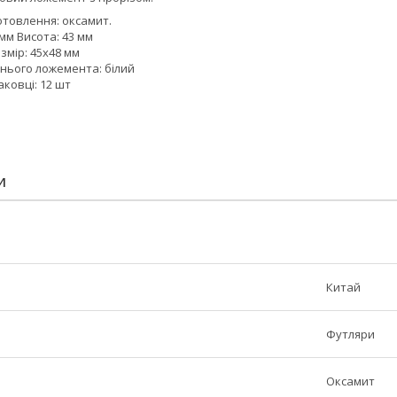
отовлення: оксамит.
 мм Висота: 43 мм
змір: 45х48 мм
шнього ложемента: білий
аковці: 12 шт
И
Китай
Футляри
Оксамит