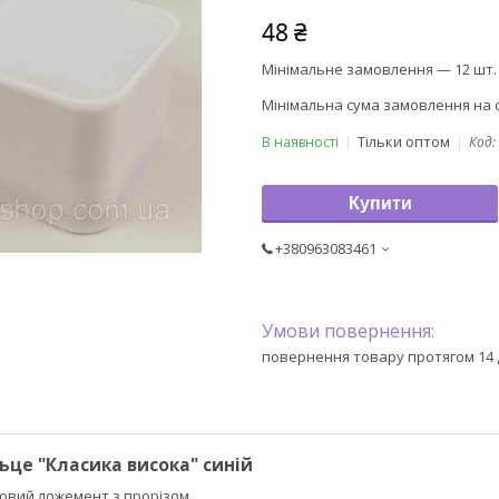
48 ₴
Мінімальне замовлення — 12 шт.
Мінімальна сума замовлення на с
Тільки оптом
В наявності
Код:
Купити
+380963083461
повернення товару протягом 14 
ьце "Класика висока" синій
овий ложемент з прорізом.