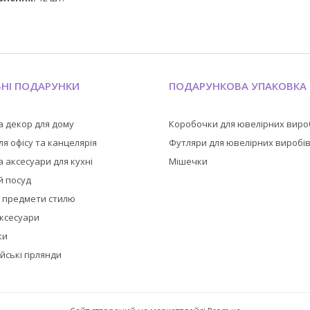
ЬНІ ПОДАРУНКИ
ПОДАРУНКОВА УПАКОВКА
а декор для дому
Коробочки для ювелірних виро
я офісу та канцелярія
Футляри для ювелірних виробі
 аксесуари для кухні
Мішечки
й посуд
а предмети стилю
аксесуари
ки
йські гірлянди