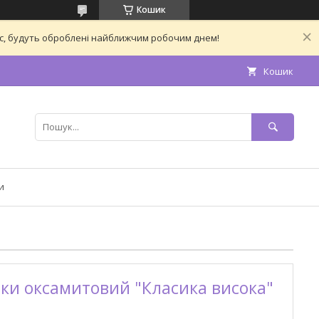
Кошик
час, будуть оброблені найближчим робочим днем!
Кошик
и
ки оксамитовий "Класика висока"