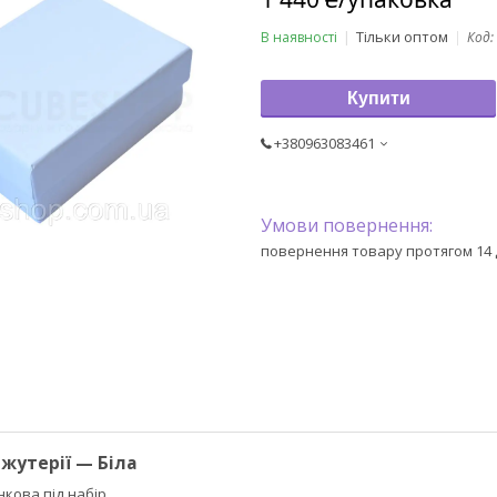
Тільки оптом
В наявності
Код:
Купити
+380963083461
повернення товару протягом 14 
жутерії — Біла
кова під набір.