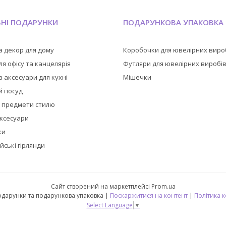
ЬНІ ПОДАРУНКИ
ПОДАРУНКОВА УПАКОВКА
а декор для дому
Коробочки для ювелірних виро
я офісу та канцелярія
Футляри для ювелірних виробі
 аксесуари для кухні
Мішечки
й посуд
а предмети стилю
аксесуари
ки
йські гірлянди
Сайт створений на маркетплейсі
Prom.ua
🎁 CubeShop - подарунки та подарункова упаковка |
Поскаржитися на контент
|
Політика 
Select Language
▼