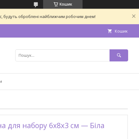
Кошик
час, будуть оброблені найближчим робочим днем!
Кошик
и
а для набору 6х8х3 см — Біла