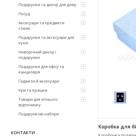
Подарунки та декор для дому
Посуд
Аксесуари та предмети
стилю
Подарунки та аксесуари для
кухні
Новорічний декор і
подарунки
Подарунки для офісу та
канцелярія
Ґаджети й аксесуари
Ігри та іграшки
Товари для літнього
відпочинку
Подарункові набори
Коробка для бі
КОНТАКТИ
Коробочка подарун