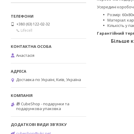
Усередині коробочк
Розмір: 60х80
Матеріал: ка
+380 (63) 122-02-32
Кількість у па
📞 Lifecell
Гарантійний терм
Більше к
Анастасія
Доставка по Україні, Київ, Україна
🎁 CubeShop - подарунки та
подарункова упаковка
cubeshop@ukr.net