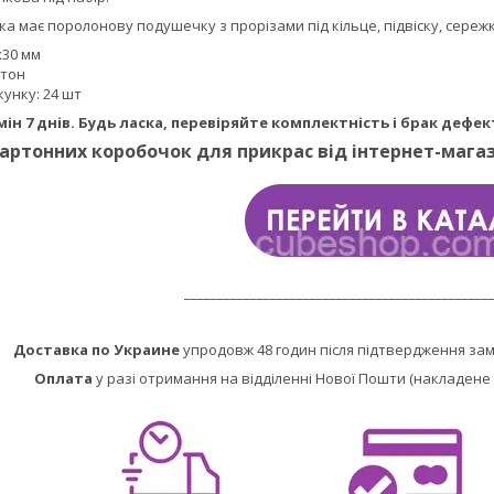
а має поролонову подушечку з прорізами під кільце, підвіску, сережк
х30 мм
ртон
кунку: 24 шт
ін 7 днів. Будь ласка, перевіряйте комплектність і брак дефект
артонних коробочок для прикрас від інтернет-мага
______________________________________________
Доставка по Украине
упродовж 48 годин після підтвердження за
Оплата
у разі отримання на відділенні Нової Пошти (накладене 