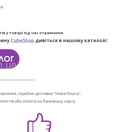
и.
ів у товарі під час отримання.
зину
CubeShop
дивіться в нашому каталозі:
_____________________
мовлення, службою доставки "Нова Пошта".
плаття) або оплата на банківську карту.