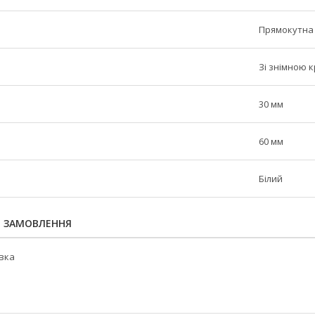
Прямокутна
Зі знімною
30 мм
60 мм
Білий
Я ЗАМОВЛЕННЯ
овка