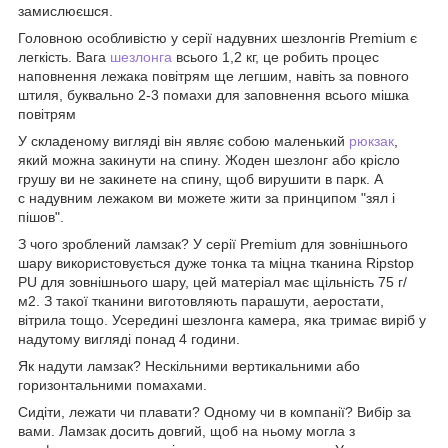
замислюєшся.
Головною особливістю у серії надувних шезлонгів Premium є
легкість. Вага
шезлонга
всього 1,2 кг, це робить процес
наповнення лежака повітрям ще легшим, навіть за повного
штиля, буквально 2-3 помахи для заповнення всього мішка
повітрям
У складеному вигляді він являє собою маленький
рюкзак
,
який можна закинути на спину. Жоден шезлонг або крісло
грушу ви не закинете на спину, щоб вирушити в парк. А
с надувним лежаком ви можете жити за принципом "зял і
пішов".
З чого зроблений ламзак? У серії Premium для зовнішнього
шару використовується дуже тонка та міцна тканина Ripstop
PU для зовнішнього шару, цей матеріал має щільність 75 г/
м2. З такої тканини виготовляють парашути, аеростати,
вітрила тощо. Усередині шезлонга камера, яка тримає виріб у
надутому вигляді понад 4 години.
Як надути ламзак? Нескільними вертикальними або
горизонтальними помахами.
Сидіти, лежати чи плавати? Одному чи в компанії? Вибір за
вами. Ламзак досить довгий, щоб на ньому могла з