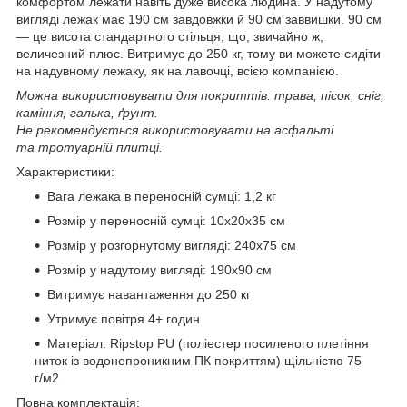
комфортом лежати навіть дуже висока людина. У надутому
вигляді лежак має 190 см завдовжки й 90 см заввишки. 90 см
— це висота стандартного стільця, що, звичайно ж,
величезний плюс. Витримує до 250 кг, тому ви можете сидіти
на надувному лежаку, як на лавочці, всією компанією.
Можна використовувати для покриттів: трава, пісок, сніг,
каміння, галька, ґрунт.
Не рекомендується використовувати на асфальті
та тротуарній плитці.
Характеристики:
Вага лежака в переносній сумці: 1,2 кг
Розмір у переносній сумці: 10х20х35 см
Розмір у розгорнутому вигляді: 240х75 см
Розмір у надутому вигляді: 190х90 см
Витримує навантаження до 250 кг
Утримує повітря 4+ годин
Матеріал: Ripstop PU (поліестер посиленого плетіння
ниток із водонепроникним ПК покриттям) щільністю 75
г/м2
Повна комплектація: