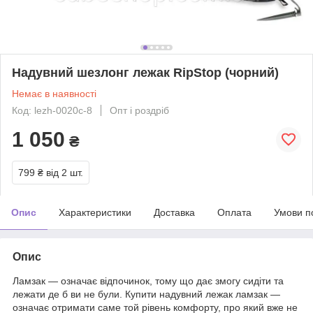
Надувний шезлонг лежак RipStop (чорний)
Немає в наявності
Код: lezh-0020c-8
Опт і роздріб
1 050
₴
799 ₴
від 2 шт.
Опис
Характеристики
Доставка
Оплата
Умови п
Опис
Ламзак — означає відпочинок, тому що дає змогу сидіти та
лежати де б ви не були. Купити надувний лежак ламзак —
означає отримати саме той рівень комфорту, про який вже не