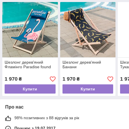
Шезлонг дерев'яний
Шезлонг дерев'яний
Шезл
Фламінго Paradise found
Банани
Тука
1 970
1 970
1 9
₴
₴
Купити
Купити
Про нас
98% позитивних з 88 відгуків за рік
Працює з 19.07.2017