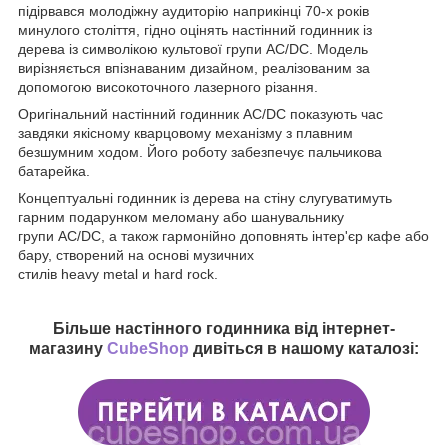
підірвався молодіжну аудиторію наприкінці 70-х років
минулого століття, гідно оцінять настінний годинник із
дерева із символікою культової групи AC/DC. Модель
вирізняється впізнаваним дизайном, реалізованим за
допомогою високоточного лазерного різання.
Оригінальний настінний годинник AC/DC показують час
завдяки якісному кварцовому механізму з плавним
безшумним ходом. Його роботу забезпечує пальчикова
батарейка.
Концептуальні годинник із дерева на стіну слугуватимуть
гарним подарунком меломану або шанувальнику
групи AC/DC, а також гармонійно доповнять інтер'єр кафе або
бару, створений на основі музичних
стилів heavy metal и hard rock.
Більше настінного годинника від інтернет-
магазину
CubeShop
дивіться в нашому каталозі: