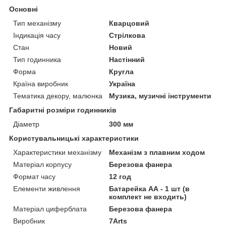
Основні
Тип механізму
Кварцовий
Індикація часу
Стрілкова
Стан
Новий
Тип годинника
Настінний
Форма
Кругла
Країна виробник
Україна
Тематика декору, малюнка
Музика, музичні інструменти
Габаритні розміри годинників
Діаметр
300 мм
Користувальницькі характеристики
Характеристики механізму
Механізм з плавним ходом
Матеріал корпусу
Березова фанера
Формат часу
12 год
Елементи живлення
Батарейка АА - 1 шт (в
комплект не входить)
Матеріал циферблата
Березова фанера
Виробник
7Arts