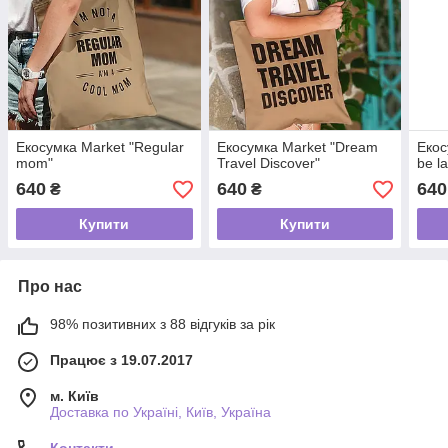
Екосумка Market "Regular
Екосумка Market "Dream
Екос
mom"
Travel Discover"
be l
640
640
640
₴
₴
Купити
Купити
Про нас
98% позитивних з 88 відгуків за рік
Працює з 19.07.2017
м. Київ
Доставка по Україні, Київ, Україна