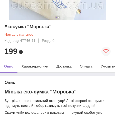
Екосумка "Морська"
Немає в наявності
Код: bag-47746-11
Роздріб
199
₴
Опис
Характеристики
Доставка
Оплата
Умови п
Опис
Міська еко-сумка "Морська"
Зустрічай новий стильний аксесуар! Літні яскраві еко-сумки
піднімуть настрій і оберігатимуть твої покупки щодня!
Скажи «ні!» целофановим пакетам — покупай екобег уже