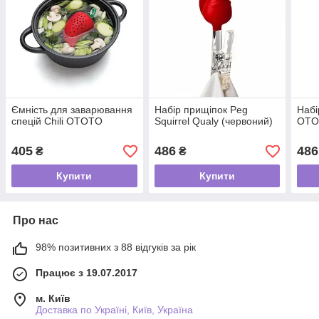
Ємність для заварювання
Набір прищіпок Peg
Набі
спецій Chili OTOTO
Squirrel Qualy (червоний)
OTO
405
486
486
₴
₴
Купити
Купити
Про нас
98% позитивних з 88 відгуків за рік
Працює з 19.07.2017
м. Київ
Доставка по Україні, Київ, Україна