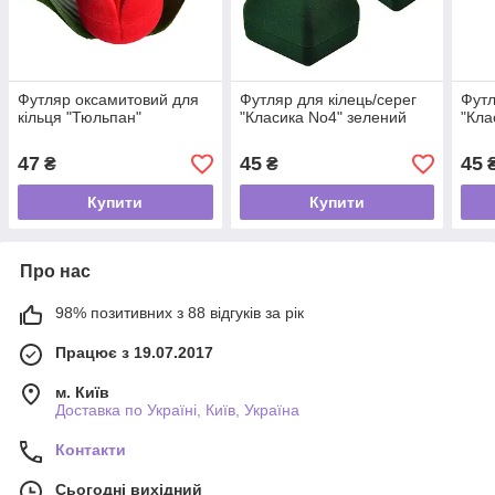
Футляр оксамитовий для
Футляр для кілець/серег
Футл
кільця "Тюльпан"
"Класика No4" зелений
"Кла
47
45
45
₴
₴
Купити
Купити
Про нас
98% позитивних з 88 відгуків за рік
Працює з 19.07.2017
м. Київ
Доставка по Україні, Київ, Україна
Контакти
Сьогодні вихідний