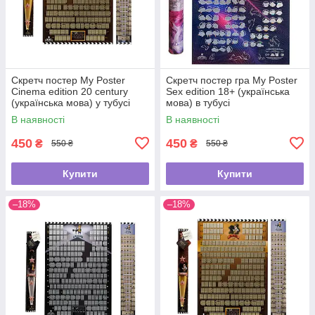
Скретч постер My Poster
Скретч постер гра My Poster
Cinema edition 20 century
Sex edition 18+ (українська
(українська мова) у тубусі
мова) в тубусі
В наявності
В наявності
450
450
₴
₴
550 ₴
550 ₴
Купити
Купити
–18%
–18%