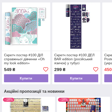
Скретч постер #100 ДІЛ
Скретч постер #100 ДЕЛ
Скре
справжньої дівчинки «Oh
BAR edition (російський
Post
my look edition»
язичок) у тубусі
(укр
(російський язичок) у
549
299
450
₴
₴
тубусі
Купити
Купити
Акційні пропозиції та новинки
–18%
–18%