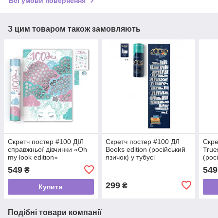
Всі умови повернення
З цим товаром також замовляють
Скретч постер #100 ДІЛ
Скретч постер #100 ДЛ
Скре
справжньої дівчинки «Oh
Books edition (російський
True
my look edition»
язичок) у тубусі
(рос
(російський язичок) у
тубу
549
549
₴
тубусі
299
₴
Купити
Подібні товари компанії