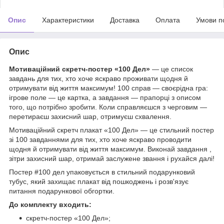
Опис
Характеристики
Доставка
Оплата
Умови п
Опис
Мотиваційний скретч-постер «100 Дел»
— це список
завдань для тих, хто хоче яскраво проживати щодня й
отримувати від життя максимум! 100 справ — своєрідна гра:
ігрове поле — це картка, а завдання — прапорці з описом
того, що потрібно зробити. Коли справляєшся з черговим —
перетираєш захисний шар, отримуєш схвалення.
Мотиваційний скретч плакат «100 Дел» — це стильний постер
зі 100 завданнями для тих, хто хоче яскраво проводити
щодня й отримувати від життя максимум. Виконай завдання ,
зітри захисний шар, отримай заслужене звання і рухайся далі!
Постер #100 дел упаковується в стильний подарунковий
тубус, який захищає плакат від пошкоджень і розв'язує
питання подарункової обгортки.
До комплекту входить:
скретч-постер «100 Дел»;