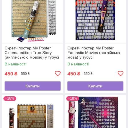
Скретч постер My Poster
Скретч постер My Poster
Cinema edition True Story
Fantastic Movies (англійська
(англійською мовою) у тубусі
мова) у тубусі
В наявності
В наявності
450
450
₴
₴
550 ₴
550 ₴
Купити
Купити
–18%
–18%