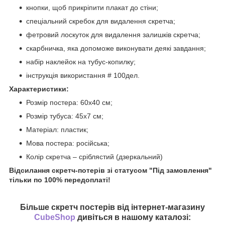
кнопки, щоб прикріпити плакат до стіни;
спеціальний скребок для видалення скретча;
фетровий лоскуток для видалення залишків скретча;
скарбничка, яка допоможе виконувати деякі завдання;
набір наклейок на тубус-копилку;
інструкція використання # 100дел.
Характеристики:
Розмір постера: 60х40 см;
Розмір тубуса: 45х7 см;
Матеріал: пластик;
Мова постера: російська;
Колір скретча – сріблястий (дзеркальний)
Відсилання скретч-потерів зі статусом "Під замовлення"
тільки по 100% передоплаті!
Більше скретч постерів від інтернет-магазину
CubeShop
дивіться в нашому каталозі: