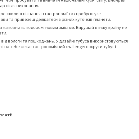
є тебе пробувати та вивчати національні кухні світу. Вибирай
шар після виконання.
Ти розшириш пізнання в гастрономії та спробуєш усе
ви та привезеш делікатеси з різних куточків планети.
та наповнить подорожі новим змістом. Вирушай в іншу країну не
зти.
 від вологи та пошкоджень. У дизайні тубуса використовуються
усі на тебе чекає гастрономічний challenge: покрути тубус і
платі!