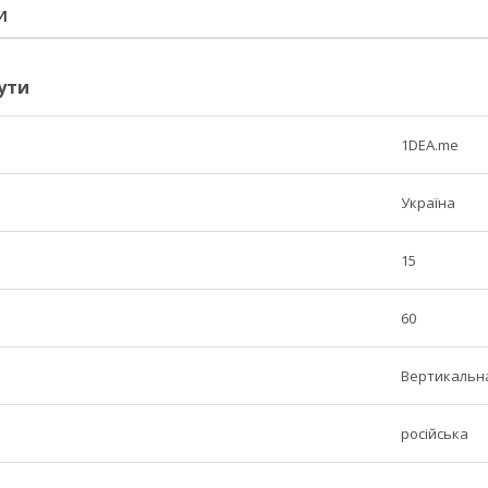
И
ути
1DEA.me
Україна
15
60
Вертикальн
російська