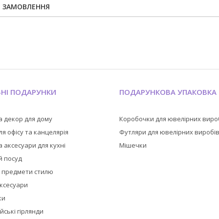
Я ЗАМОВЛЕННЯ
ЬНІ ПОДАРУНКИ
ПОДАРУНКОВА УПАКОВКА
а декор для дому
Коробочки для ювелірних виро
я офісу та канцелярія
Футляри для ювелірних виробі
 аксесуари для кухні
Мішечки
й посуд
а предмети стилю
аксесуари
ки
йські гірлянди