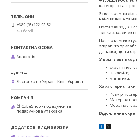
#100ДЕЛ Food edi
категорію та страв
З постером ти дізн
найсмачніше та най
+380 (63) 122-02-32
Постер #100ДЕЛ Foo
📞 Lifecell
тільки заради місць
Постер комплектуєт
яскраві та привабли
дізнайся, що ти сп
Анастасія
У комплект вход
скретч-посте
наклейки;
магнітики.
Доставка по Україні, Київ, Україна
Характеристики:
Розмір постер
Матеріал пост
Мова постера:
🎁 CubeShop - подарунки та
подарункова упаковка
Відсилання скрет
cubeshop@ukr.net