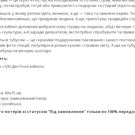
tion
— це скретч-постер на холодильник із сотнею страв, який мотиву
у, потім пробуй, готуй або привозити її з подорожі та стирай скретч-
аєшся, у якому регіоні їдять личинок, а де — тако та свиняче кермо. 
незвичайніше, що придумав людина. А ще, приготуєш традиційні стра
d edition допоможе вибрати нову страву на сніданок, обід і вечерю 
 і культури, а й заради делікатесів, які потрібно спробувати та приве
ься тубусом — це і красиве подарункове паковання і захист постера
ві фото спецій, популярні в різних кухнях і стравах світу. А ще на туб
робуєш на вечерю сьогодні.
ить:
р «100 Дел
Food edition»;
а: 60х15 см;
ера: ламінований папір;
 російська.
ч-потерів зі статусом "Під замовлення" тільки по 100% передо