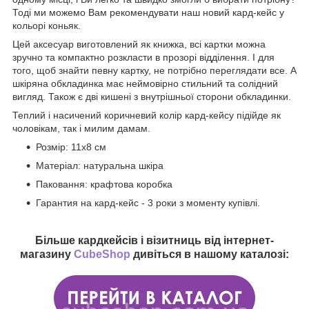
Тоді ми можемо Вам рекомендувати наш новий кард-кейс у
кольорі коньяк.
Цей аксесуар виготовлений як книжка, всі картки можна
зручно та компактно розкласти в прозорі відділення. І для
того, щоб знайти певну картку, не потрібно переглядати все. А
шкіряна обкладинка має неймовірно стильний та солідний
вигляд. Також є дві кишені з внутрішньої сторони обкладинки.
Теплий і насичений коричневий колір кард-кейсу підійде як
чоловікам, так і милим дамам.
Розмір: 11х8 см
Матеріал: натуральна шкіра
Паковання: крафтова коробка
Гарантия на кард-кейс - 3 роки з моменту купівлі.
Більше кардкейсів і візитниць від інтернет-
магазину
CubeShop
дивіться в нашому каталозі: