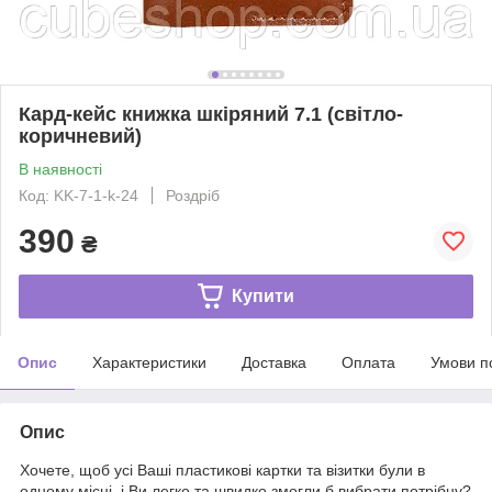
Кард-кейс книжка шкіряний 7.1 (світло-
коричневий)
В наявності
Код: KK-7-1-k-24
Роздріб
390
₴
Купити
Опис
Характеристики
Доставка
Оплата
Умови п
Опис
Хочете, щоб усі Ваші пластикові картки та візитки були в
одному місці, і Ви легко та швидко змогли б вибрати потрібну?