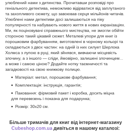
улюблений нами з дитинства. Прочитавши розповіді про
геніального детектива, неможливо відірватися від заплутаного
та захопливого сюжету, що завоював серця мільйонів читачів.
Улюблені нами детективи досі залишаються на піку
популярності та набувають нового життя в нових екранізаціях.
Ми, як поціновувачі справжнього мистецтва, не змогли обійти
стороною такий цікавий сюжет. Металеві упори для книг із
порошковим фарбуванням, виготовлені в чорному кольорі та
складаються з двох частин: на одній із них силует Шерлока
Холмса з лупою в руці, який зйнявся, вивчаючи місцевість
злочину, а з іншого — сліди, ймовірно, залишені злочинцем...
а може і самою ціною? Додайте нотку таємничості та
загадковості на свою книжкову полицю.
Матеріал: метал, порошкове фарбування;
Комплектація: інструкція, гарантія;
Паковання: фірмовий пакет і коробка, досить міцна
для перевезень і показна для подарунка;
Розмір: 30х20 см.
Більше тримачів для книг від інтернет-магазину
Cubeshop.com.ua
дивіться в нашому каталозі: