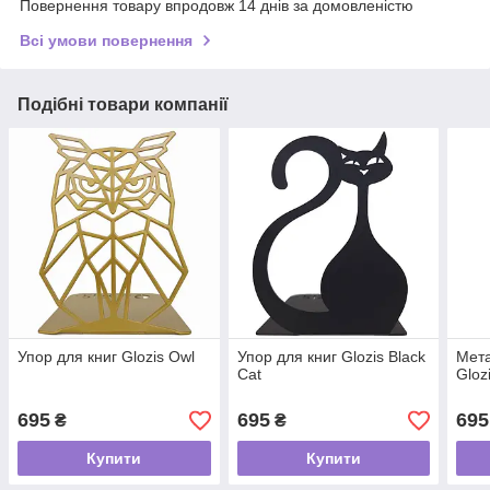
Повернення товару впродовж 14 днів за домовленістю
Всі умови повернення
Подібні товари компанії
Упор для книг Glozis Owl
Упор для книг Glozis Black
Мета
Cat
Gloz
695
695
695
₴
₴
Купити
Купити