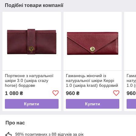
Подібні товари компанії
Портмоне з натуральної
Гаманець жіночий із
Гама
шкіри 3.0 (шкіра crazy
натуральної шкіри Керрі
нату
horse) бордове
1.0 (шкіра krast) бордовий
1.0 
бор
1 080
960
960
₴
₴
Купити
Купити
Про нас
98% позитивних з 88 відгуків за рік