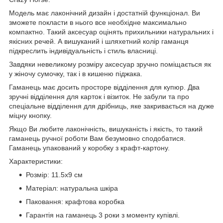
Модель має лаконічний дизайн і достатній функціонал. Ви
зможете покласти в нього все необхідне максимально
компактно. Такий аксесуар оцінять прихильники натуральних і
якісних речей. А вишуканий і шляхетний колір гаманця
підкреслить індивідуальність і стиль власниці.
Завдяки невеликому розміру аксесуар зручно поміщається як
у жіночу сумочку, так і в кишеню піджака.
Гаманець має досить просторе відділення для купюр. Два
зручні відділення для карток і візиток. Не забули та про
спеціальне відділення для дрібниць, яке закривається на дуже
міцну кнопку.
Якщо Ви любите лаконічність, вишуканість і якість, то такий
гаманець ручної роботи Вам безумовно сподобатися.
Гаманець упакований у коробку з крафт-картону.
Характеристики:
Розмір: 11.5x9 см
Матеріал: натуральна шкіра
Паковання: крафтова коробка
Гарантія на гаманець 3 роки з моменту купівлі.