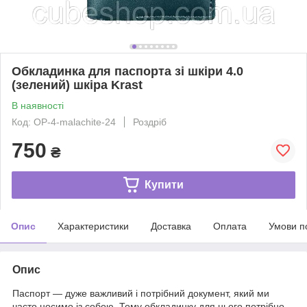
Обкладинка для паспорта зі шкіри 4.0
(зелений) шкіра Krast
В наявності
Код: OP-4-malachite-24
Роздріб
750
₴
Купити
Опис
Характеристики
Доставка
Оплата
Умови п
Опис
Паспорт — дуже важливий і потрібний документ, який ми
часто носимо із собою. Тому обкладинку для нього потрібно