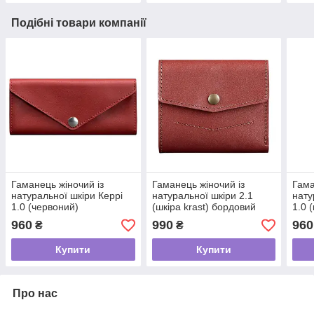
Подібні товари компанії
Гаманець жіночий із
Гаманець жіночий із
Гама
натуральної шкіри Керрі
натуральної шкіри 2.1
нату
1.0 (червоний)
(шкіра krast) бордовий
1.0 
960
990
960
₴
₴
Купити
Купити
Про нас