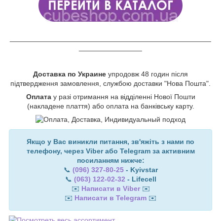
___________________________________________________
________________
Доставка по Украине
упродовж 48 годин після
підтвердження замовлення, службою доставки "Нова Пошта".
Оплата
у разі отримання на відділенні Нової Пошти
(накладене плаття) або оплата на банківську карту.
Якщо у Вас виникли питання, зв'яжіть з нами по
телефону, через Viber або Telegram за активним
посиланням нижче:
📞
(096) 327-80-25
- Kyivstar
📞
(063) 122-02-32
- Lifecell
✉️
Написати в Viber
✉️
✉️
Написати в Telegram
✉️