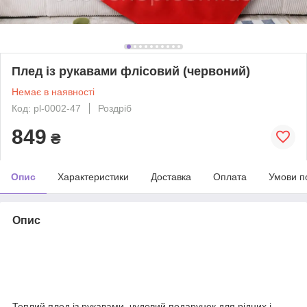
Плед із рукавами флісовий (червоний)
Немає в наявності
Код: pl-0002-47
Роздріб
849
₴
Опис
Характеристики
Доставка
Оплата
Умови п
Опис
Теплий плед із рукавами, чудовий подарунок для рідних і