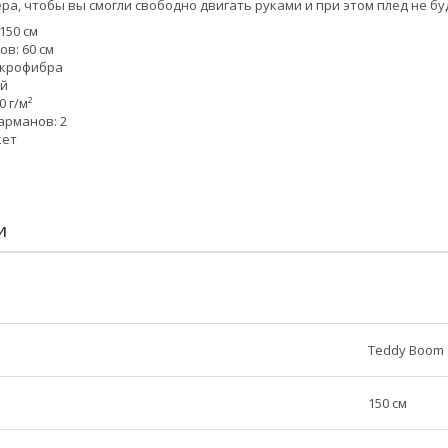
а, чтобы вы смогли свободно двигать руками и при этом плед не буд
150 см
в: 60 см
икрофибра
ый
0 г/м²
арманов: 2
кет
И
Teddy Boom
150 см