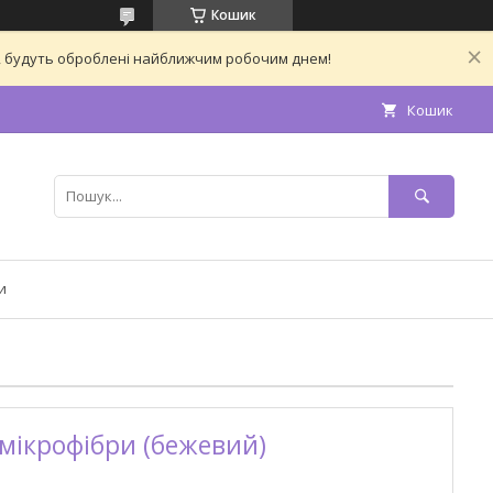
Кошик
ас, будуть оброблені найближчим робочим днем!
Кошик
и
 мікрофібри (бежевий)