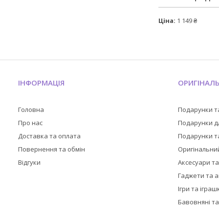
Ціна:
1 149 ₴
ІНФОРМАЦІЯ
ОРИГІНАЛ
Головна
Подарунки т
Про нас
Подарунки дл
Доставка та оплата
Подарунки та
Повернення та обмін
Оригінальни
Відгуки
Аксесуари т
Гаджети та 
Ігри та іграш
Бавовняні та