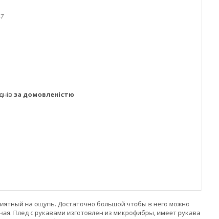
47
днів
за домовленістю
приятный на ощупь. Достаточно большой чтобы в него можно
чая. Плед с рукавами изготовлен из микрофибры, имеет рукава