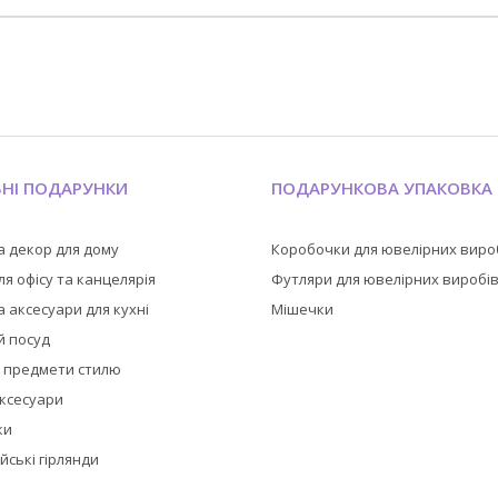
ЬНІ ПОДАРУНКИ
ПОДАРУНКОВА УПАКОВКА
а декор для дому
Коробочки для ювелірних виро
я офісу та канцелярія
Футляри для ювелірних виробі
 аксесуари для кухні
Мішечки
й посуд
а предмети стилю
аксесуари
ки
йські гірлянди