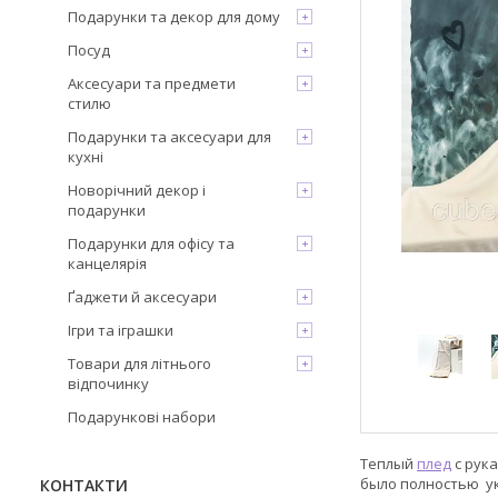
Подарунки та декор для дому
Посуд
Аксесуари та предмети
стилю
Подарунки та аксесуари для
кухні
Новорічний декор і
подарунки
Подарунки для офісу та
канцелярія
Ґаджети й аксесуари
Ігри та іграшки
Товари для літнього
відпочинку
Подарункові набори
Теплый
плед
с рук
было полностью ук
КОНТАКТИ