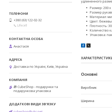
удлиненного размер
Размер: 200 х 
Размер рукаво
Материал: м
+380 (63) 122-02-32
Цвет: бежев
📞 Lifecell
Плотность: 30
Количество к
Упаковка: па
Анастасія
ХАРАКТЕРИСТИК
Доставка по Україні, Київ, Україна
Основні
🎁 CubeShop - подарунки та
Виробник
подарункова упаковка
Ширина
cubeshop@ukr.net