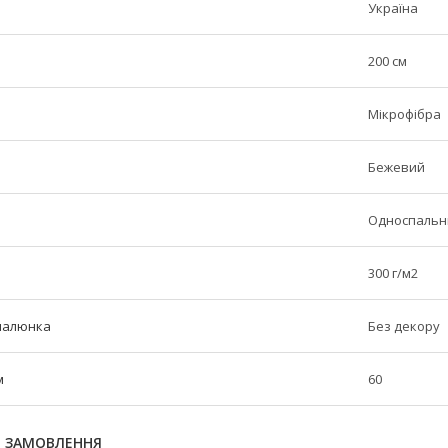
Україна
200 см
Мікрофібра
Бежевий
Односпальн
300 г/м2
малюнка
Без декору
м
60
Я ЗАМОВЛЕННЯ